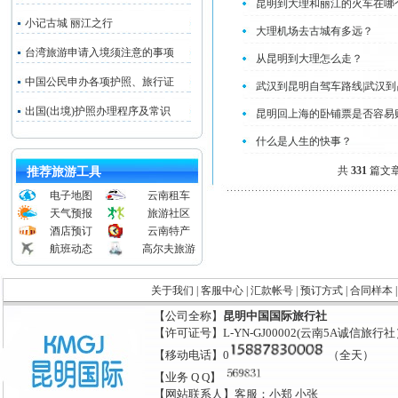
昆明到大理和丽江的火车在哪
小记古城 丽江之行
大理机场去古城有多远？
台湾旅游申请入境须注意的事项
从昆明到大理怎么走？
中国公民申办各项护照、旅行证
武汉到昆明自驾车路线|武汉到
出国(出境)护照办理程序及常识
昆明回上海的卧铺票是否容易
什么是人生的快事？
共
331
篇文章 
推荐旅游工具
电子地图
云南租车
天气预报
旅游社区
酒店预订
云南特产
航班动态
高尔夫旅游
关于我们
|
客服中心
|
汇款帐号
|
预订方式
|
合同样本
【公司全称】
昆明中国国际旅行社
【许可证号】L-YN-GJ00002(云南5A诚信旅行
【移动电话】0
（全天）
【业务 Q Q】
【网站联系人】客服：小郑 小张