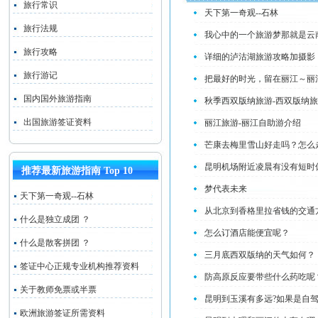
旅行常识
天下第一奇观--石林
旅行法规
我心中的一个旅游梦那就是云
旅行攻略
详细的泸沽湖旅游攻略加摄影
旅行游记
把最好的时光，留在丽江～丽
国内国外旅游指南
秋季西双版纳旅游-西双版纳
出国旅游签证资料
丽江旅游-丽江自助游介绍
芒康去梅里雪山好走吗？怎么
昆明机场附近凌晨有没有短时
推荐最新旅游指南 Top 10
梦代表未来
天下第一奇观--石林
从北京到香格里拉省钱的交通
什么是独立成团 ？
怎么订酒店能便宜呢？
什么是散客拼团 ？
三月底西双版纳的天气如何？
签证中心正规专业机构推荐资料
防高原反应要带些什么药吃呢
关于教师免票或半票
昆明到玉溪有多远?如果是自驾
欧洲旅游签证所需资料