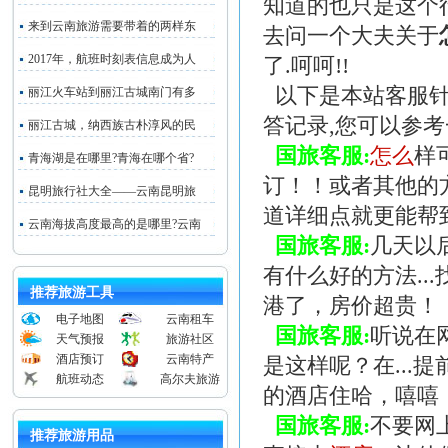
知道的也只是这个
来到云南旅游需要带着的两样东
去问一个大夫关于
2017年，航班时刻表信息成为人
了.呵呵!!
以下是本站客服
丽江火车站到丽江古城南门有多
答记录,您可以参考
丽江古城，纳西族古朴淳风的民
国旅客服:
怎么
样
青海湖是在哪里?青海在哪个省?
订！！或者其他的方
昆明旅行社大全——云南昆明旅
道详细点就更能帮
云南海拔高度最高的是哪里?云南
国旅客服:
几天以
有什么好的方法.
推荐旅游工具
港了，房价超贵！
电子地图
云南租车
国旅客服:
听说在
天气预报
旅游社区
酒店预订
云南特产
是这样呢？在..
航班动态
高尔夫旅游
的酒店住哈，嘻嘻
国旅客服:
不要网
推荐旅游用品