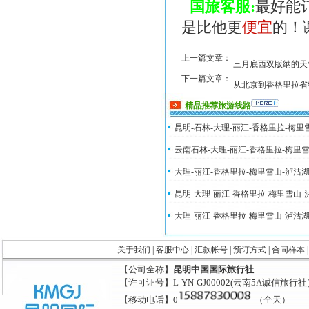
国旅客服:
最好能
是比他更
便宜
的！谢
上一篇文章：
三月底西双版纳的天
下一篇文章：
从北京到香格里拉省
精品推荐旅游线路
昆明-石林-大理-丽江-香格里拉-梅
云南石林-大理-丽江-香格里拉-梅里
大理-丽江-香格里拉-梅里雪山-泸沽
昆明-大理-丽江-香格里拉-梅里雪山
大理-丽江-香格里拉-梅里雪山-泸沽
关于我们
|
客服中心
|
汇款帐号
|
预订方式
|
合同样本
【公司全称】
昆明中国国际旅行社
【许可证号】L-YN-GJ00002(云南5A诚信旅行
【移动电话】0
（全天）