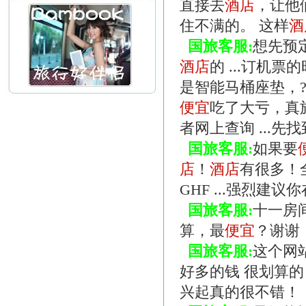
直接去
酒店
，让他
住不满的。 这样
酒
国旅客服:
想先预
酒店
的 ...订机票
是智能马桶座垫，?
便宜
吃了大亏，真旅
者网上查询 ...先
国旅客服:
如果要
店
！
酒店
有很多！
GHF ...强烈建议
国旅客服:
十一房
算，最
便宜
？谢谢！ 
国旅客服:
这个网
好多的钱 很划算的
兴起真的很不错！