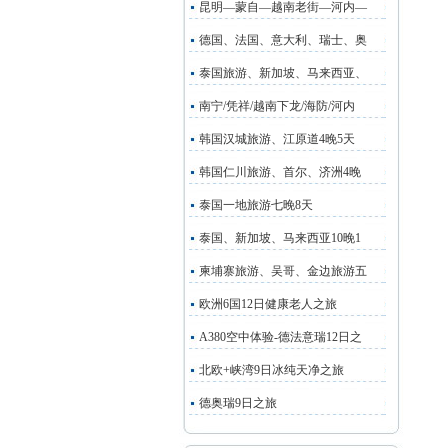
昆明—蒙自—越南老街—河内—
德国、法国、意大利、瑞士、奥
泰国旅游、新加坡、马来西亚、
南宁/凭祥/越南下龙/海防/河内
韩国汉城旅游、江原道4晚5天
韩国仁川旅游、首尔、济洲4晚
泰国一地旅游七晚8天
泰国、新加坡、马来西亚10晚1
柬埔寨旅游、吴哥、金边旅游五
欧洲6国12日健康老人之旅
A380空中体验-德法意瑞12日之
北欧+峡湾9日冰纯天净之旅
德奥瑞9日之旅