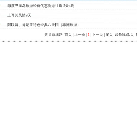
印度巴厘岛旅游经典优惠香港往返 5天4晚
土耳其风情9天
阿联酋、肯尼亚特色经典八天团（非洲旅游）
共
3
条线路 首页 | 上一页 |
1
| 下一页 | 尾页
20
条线路/页