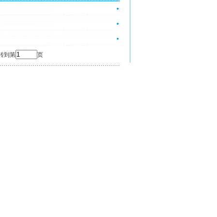
 转到第
页