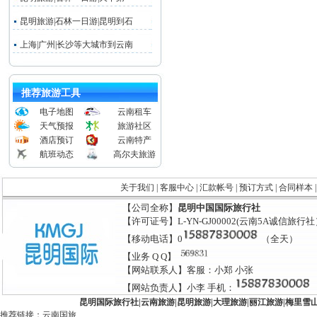
昆明旅游|石林一日游|昆明到石
上海|广州|长沙等大城市到云南
推荐旅游工具
电子地图
云南租车
天气预报
旅游社区
酒店预订
云南特产
航班动态
高尔夫旅游
关于我们
|
客服中心
|
汇款帐号
|
预订方式
|
合同样本
【公司全称】
昆明中国国际旅行社
【许可证号】L-YN-GJ00002(云南5A诚信旅行
【移动电话】0
（全天）
【业务 Q Q】
【网站联系人】客服：小郑 小张
【网站负责人】小李 手机：
昆明国际旅行社
|
云南旅游
|
昆明旅游
|
大理旅游
|
丽江旅游
|
梅里雪
推荐链接：
云南国旅