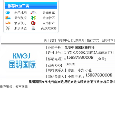
推荐旅游工具
电子地图
云南租车
天气预报
旅游社区
酒店预订
云南特产
航班动态
高尔夫旅游
关于我们
|
客服中心
|
汇款帐号
|
预订方式
|
合同样本
【公司全称】
昆明中国国际旅行社
【许可证号】L-YN-GJ00002(云南5A诚信旅行
【移动电话】0
（全天）
【业务 Q Q】
【网站联系人】客服：小郑 小张
【网站负责人】小李 手机：
昆明国际旅行社
|
云南旅游
|
昆明旅游
|
大理旅游
|
丽江旅游
|
梅里雪
推荐链接：
云南国旅