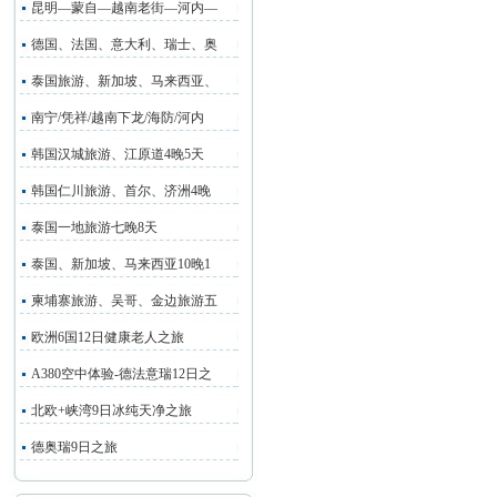
昆明—蒙自—越南老街—河内—
德国、法国、意大利、瑞士、奥
泰国旅游、新加坡、马来西亚、
南宁/凭祥/越南下龙/海防/河内
韩国汉城旅游、江原道4晚5天
韩国仁川旅游、首尔、济洲4晚
泰国一地旅游七晚8天
泰国、新加坡、马来西亚10晚1
柬埔寨旅游、吴哥、金边旅游五
欧洲6国12日健康老人之旅
A380空中体验-德法意瑞12日之
北欧+峡湾9日冰纯天净之旅
德奥瑞9日之旅