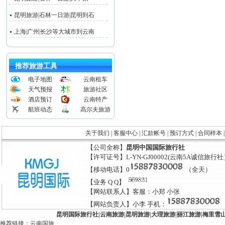
昆明旅游|石林一日游|昆明到石
上海|广州|长沙等大城市到云南
推荐旅游工具
电子地图
云南租车
天气预报
旅游社区
酒店预订
云南特产
航班动态
高尔夫旅游
关于我们
|
客服中心
|
汇款帐号
|
预订方式
|
合同样本
【公司全称】
昆明中国国际旅行社
【许可证号】L-YN-GJ00002(云南5A诚信旅行
【移动电话】0
（全天）
【业务 Q Q】
【网站联系人】客服：小郑 小张
【网站负责人】小李 手机：
昆明国际旅行社
|
云南旅游
|
昆明旅游
|
大理旅游
|
丽江旅游
|
梅里雪
推荐链接：
云南国旅