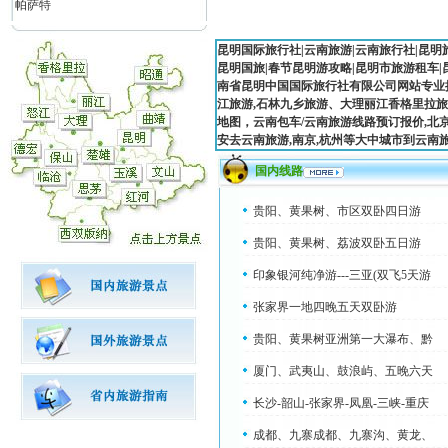
帕萨特
昆明国际旅行社
|
云南旅游
|
云南旅行社|
昆明
昆明国旅
|
春节昆明游攻略
|
昆明市旅游租车
南省昆明中国国际旅行社有限公司网站专业
江旅游,石林九乡旅游、大理丽江香格里拉
地图，云南包车/云南旅游线路预订报价,北京
安去云南旅游,南京,杭州等大中城市到云南
国内线路
贵阳、黄果树、市区双卧四日游
贵阳、黄果树、荔波双卧五日游
印象银河纯净游---三亚(双飞5天游
张家界一地四晚五天双卧游
贵阳、黄果树亚洲第一大瀑布、黔
厦门、武夷山、鼓浪屿、五晚六天
长沙-韶山-张家界-凤凰-三峡-重庆
成都、九寨成都、九寨沟、黄龙、