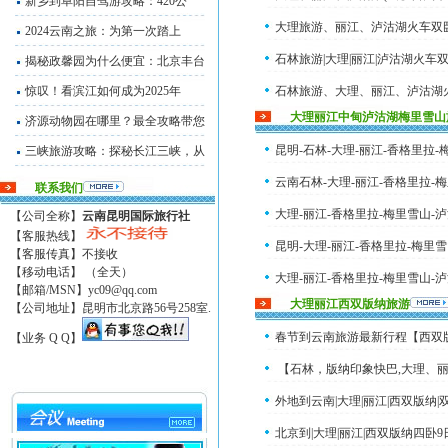
新乡到阜阳自驾游攻略：420公
大理旅游、丽江、泸沽湖火车双
2024云南之旅：为第一次踏上
石林旅游|大理|丽江|泸沽湖火车
揭秘政馨园为什么便宜：北京丰台
惊叹！看滨江如何成为2025年
石林旅游、大理、丽江、泸沽湖
大理丽江中甸泸沽湖梅里雪山
济源动物园在哪里？最全攻略带您
昆明-石林-大理-丽江-香格里拉-
三峡旅游攻略：探秘长江三峡，从
云南石林-大理-丽江-香格里拉-
联系我们
大理-丽江-香格里拉-梅里雪山-
【公司全称】
云南昆明国际旅行社
【客服热线】
昆明-大理-丽江-香格里拉-梅里雪
【客服传真】不接收
【移动电话】 （全天）
大理-丽江-香格里拉-梅里雪山-
【邮箱/MSN】
yc09@qq.com
大理丽江西双版纳旅游
【公司地址】昆明市北京路56号258室.
大理旅游-丽江-香格里拉-梅里雪
春节到云南旅游最新行程【西双
【业务 Q Q】
【石林，版纳印象快巴,大理、
外地到云南|大理|丽江|西双版纳|
北京到|大理|丽江|西双版纳四卧9