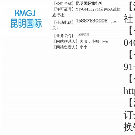
【公司全称】
昆明国际旅行社
【
【许可证号】YY-GJ453271(云南5A诚信
旅行社）
社
【移动电话】
（全
【
天）
【业务 Q Q】
04
【网站联系人】客服：小郑 小张
【网站负责人】小李
【
9
【
ht
【
订
换