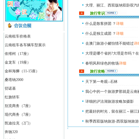
大理、丽江、西双版纳双卧双汽
旅行常识
大理、丽江、西双版纳四卧9日
什么是散客拼团 ？
详细
什么是独立成团 ？
详细
云南租车价格表
去澳门旅游小赌怡情不能错过
详
云南租车各车辆车型展示
大理是哪个省的?大理是市吗？
依维柯（17座）
金龙车（19座）
春明风和绿色的牧场
详细
金杯海狮（11-15座）
旅行攻略
桑塔纳2000
天下第一奇观--石林
切诺基
我心中的一个旅游梦那就是云南
红旗轿车
详细的泸沽湖旅游攻略加摄影
别克商务（7座）
把最好的时光，留在丽江～丽江
现代商务（7座）
秋季西双版纳旅游-西双版纳旅游
凯迪拉克（2门）
奔驰320