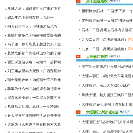
周末旅游短线
羊城之旅：如何在初次广州游中避
昆明旅游|石林一日游|天下第一
2025年昆明旅游攻略：几月份
昆明旅游|石林一日游|昆明到石
桐乡到大理火：小城旅游新风尚，
石林二日游|昆明去石林有多远|
象拔蚌煮多久？揭秘海鲜爱好者的
九乡二日游（昆明旅游线路）
详
乌干达，你可能从未想过的东非宝
九乡一日游（昆明旅游线路）
详
从繁忙的都市到桂林山水间的宁静
大理丽江旅游
九乡一日游|九乡在哪里|昆明到
丽江深度游攻略：与继伟一起探索
南宁到云南旅游行程费用及报价单
刘三姐故里与大观园：广西深度游
大理—丽江（4晚5天火车常规游）
瑞士旅游攻略：为何瑞士不用欧元
大理旅游、丽江火车双卧5日游
骑车为什么伤？如何避免骑行带来
风情大理、魅力丽江三晚四日游
探索这座小城：一次深入骨髓的文
大理旅游-丽江旅游【汽车团】四
从驻马店到湖北恩施：一次跨越6
大理丽江泸沽湖旅游
春天里开的花有哪些？从花卉中寻
大理|丽江|泸沽湖|6晚7日火车常
大象为什么有趣？在泰国探索大象
大理、丽江、泸沽湖(6晚7日火