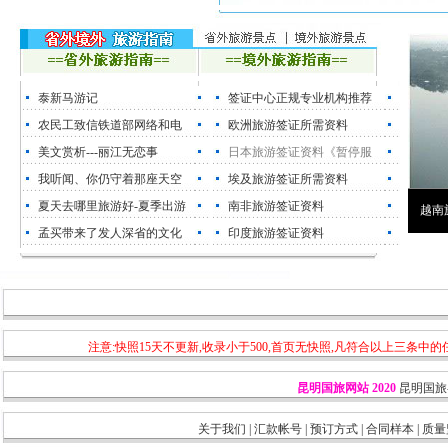
泰新马游记
签证中心正规专业机构推荐
农民工致信铁道部网络和电
欧洲旅游签证所需资料
美文赏析---丽江无恋事
日本旅游签证资料《暂停服
我听闻、你仍守着那座天空
埃及旅游签证所需资料
夏天去哪里旅游好-夏季出游
南非旅游签证资料
越南
孟买带来了发人深省的文化
印度旅游签证资料
注意:快照15天不更新,收录小于500,首页无快照,凡符合以上三条中
昆明国旅网站
2020
昆明国旅
关于我们
|
汇款帐号
|
预订方式
|
合同样本
|
质量