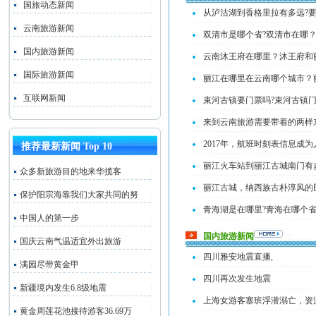
国旅动态新闻
从泸沽湖到香格里拉有多远?要
云南旅游新闻
双清市是哪个省?双清市在哪
国内旅游新闻
云南沐王府在哪里？沐王府和
国际旅游新闻
丽江在哪里在云南哪个城市？
互联网新闻
束河古镇要门票吗?束河古镇门
来到云南旅游需要带着的两样
2017年，航班时刻表信息成
推荐最新新闻 Top 10
丽江火车站到丽江古城南门有
众多新旅游目的地来华揽客
丽江古城，纳西族古朴淳风的
保护阳宗海靠我们大家共同的努
青海湖是在哪里?青海在哪个省
中国人的第一步
国内旅游新闻
国庆云南气温适宜外出旅游
四川雅安地震直播,
满园尽带黄金甲
四川再次发生地震
新疆境内发生6.8级地震
上海女游客塞班浮潜溺亡，资
黄金周莲花池接待游客36.69万