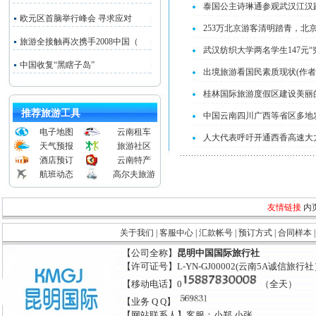
泰国公主诗琳通参观武汉江汉
欧元区首脑举行峰会 寻求应对
253万北京游客清明踏青，北
旅游全接触再次携手2008中国（
武汉纺织大学两名学生147元“
中国收复“黑瞎子岛”
出境旅游看国民素质现状(作
桂林国际旅游度假区建设美丽
推荐旅游工具
中国云南四川广西等省区多地
电子地图
云南租车
人大代表呼吁开通西香高速大
天气预报
旅游社区
酒店预订
云南特产
航班动态
高尔夫旅游
友情链接
内
关于我们
|
客服中心
|
汇款帐号
|
预订方式
|
合同样本
【公司全称】
昆明中国国际旅行社
【许可证号】L-YN-GJ00002(云南5A诚信旅行
【移动电话】0
（全天）
【业务 Q Q】
【网站联系人】客服：小郑 小张