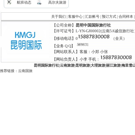
航班动态
高尔夫旅游
关于我们
|
客服中心
|
汇款帐号
|
预订方式
|
合同样本
【公司全称】
昆明中国国际旅行社
【许可证号】L-YN-GJ00002(云南5A诚信旅行
【移动电话】0
（全天）
【业务 Q Q】
【网站联系人】客服：小郑 小张
【网站负责人】小李 手机：
昆明国际旅行社
|
云南旅游
|
昆明旅游
|
大理旅游
|
丽江旅游
|
梅里雪
推荐链接：
云南国旅