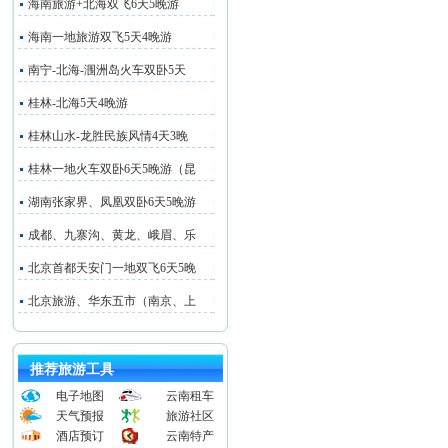
海南旅游+北海双飞6天5晚游
海南一地旅游双飞5天4晚游
南宁-北海-涠洲岛火车双卧5天
桂林-北海5天4晚游
桂林山水-龙胜民族风情4天3晚
桂林一地火车双卧6天5晚游（昆
湖南张家界、凤凰双卧6天5晚游
成都、九寨沟、黄龙、峨眉、乐
北京首都天安门一地双飞6天5晚
北京旅游、华东五市（南京、上
推荐旅游工具
电子地图
云南租车
天气预报
旅游社区
酒店预订
云南特产