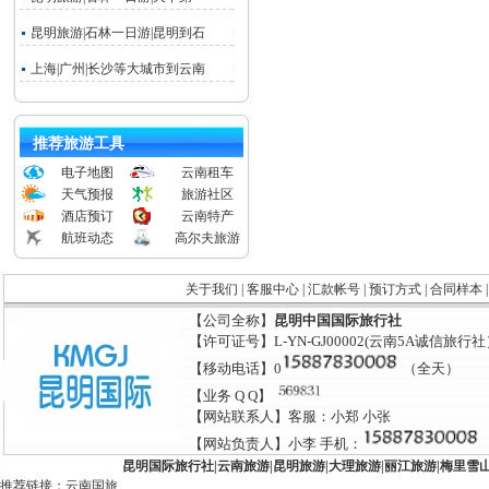
昆明旅游|石林一日游|昆明到石
上海|广州|长沙等大城市到云南
推荐旅游工具
电子地图
云南租车
天气预报
旅游社区
酒店预订
云南特产
航班动态
高尔夫旅游
关于我们
|
客服中心
|
汇款帐号
|
预订方式
|
合同样本
【公司全称】
昆明中国国际旅行社
【许可证号】L-YN-GJ00002(云南5A诚信旅行
【移动电话】0
（全天）
【业务 Q Q】
【网站联系人】客服：小郑 小张
【网站负责人】小李 手机：
昆明国际旅行社
|
云南旅游
|
昆明旅游
|
大理旅游
|
丽江旅游
|
梅里雪
推荐链接：
云南国旅