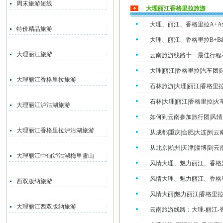
周末旅游短线
大理丽江香格里拉旅游
大理、丽江、香格里拉A+A
特价精品旅游
大理、丽江、香格里拉B+B
大理丽江旅游
云南旅游线路十一最佳行程
大理|丽江|香格里拉|汽车团
大理丽江香格里拉旅游
石林旅游|大理|丽江|香格里
石林|大理|丽江|香格里拉|
大理丽江泸沽湖旅游
如何到云南参加旅行团|风情
大理丽江香格里拉泸沽湖旅游
从成都|重庆|合肥|大连|
从北京|杭州|天津|淄博|
大理丽江中甸泸沽湖梅里雪山
风情大理、魅力丽江、香格
风情大理、魅力丽江、香格
西双版纳旅游
风情大丽|魅力丽江|香格里
大理丽江西双版纳旅游
云南旅游线路：大理-丽江-