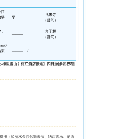
沙江
飞来寺
佛塔
早——
（普间）
碑，
奔子栏
———
（普间）
lank>
结束
———
/
拉
-梅里雪山〖丽江
酒店
接送〗四日游|参团行程|
娱费用（如丽水金沙歌舞表演、纳西古乐、纳西