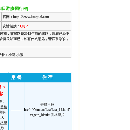
日游|参团行程|
官网：http://www.kmguol.com
友情链接：
QQ 2
过期，该线路是2015年前的线路，现在已经不
舍得关站而已，如有什么意见，请联系QQ2，
长：小郑 小张
用 餐
住 宿
！<
客
8：
香格里拉
>
香格
———
href="/Yunnan/List/List_14.html"
跳峡
target=_blank>
香格里拉
壮大
香格里
及欣