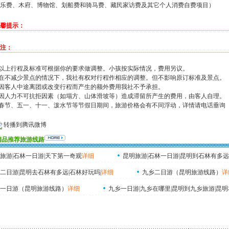
乐费、木府、博物馆、划船费和骑马费、藏民家访费及其它个人消费自费项目）
馨提示：
注：
.以上行程及标准可根据你的要求做调整。小孩按实际情况，费用另议。
.在不减少景点的情况下，我社有权对行程作相应的调整。但不影响原订标准及景点。
.因客人中途离团或改变行程而产生的额外费用我社不予承担。
.因人力不可抗拒因素（如塌方、山体滑坡等）造成滞留所产生的费用，由客人自理。
.春节、五一、十一、泼水节等节假日期间，旅游价格会有不同浮动，详情请电话垂询
转播到腾讯微博
精品推荐旅游线路
旅游|石林一日游|天下第一奇观
详细
昆明旅游|石林一日游|昆明到石林有多远
二日游|昆明去石林有多远|石林好玩吗|
详细
九乡二日游（昆明旅游线路）
详
一日游（昆明旅游线路）
详细
九乡一日游|九乡在哪里|昆明到九乡旅游|昆明