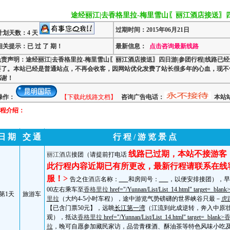
途经丽江|去香格里拉-梅里雪山〖丽江酒店接送〗四
过期时间：2015年06月21日
计划天数：4 天
相关提示：已 过 了 期！
最新信息：
点击咨询最新线路
免责声明：途经丽江|去香格里拉-梅里雪山〖丽江酒店接送〗四日游|参团行程|线路已经
要了。本站已经是普通站点，不再会收客，因网站优化发费了站长很多年的心血，现不
感谢！
操作：
【下载此线路文档】
咨询广告电话：
本站站
程介绍：
日 期
交 通
行 程
/
游 览 景 点
线路已过期，本站不接游客
丽江
酒店
接团（请提前打电话
此行程内容近期已有所更改，最新行程请联系在线
服！
>
告之住
酒店
名称：
和房间号：
，以便安排接团），
早
00左右
乘车至
香格里拉
href="/Yunnan/List/List_14.html" target=_blank
第
1
天
旅游车
里拉
（大约
4-5
小时车程），途中游览气势磅礴的世界峡谷只最－
虎
【已含门票
50
元】，远眺
长江第一湾
（江流到此成逆转，奔入中原
观），抵达
香格里拉
href="/Yunnan/List/List_14.html" target=_blank>
拉
，晚可自愿参加藏民家访，品尝青稞酒、酥油茶等特色风味小吃