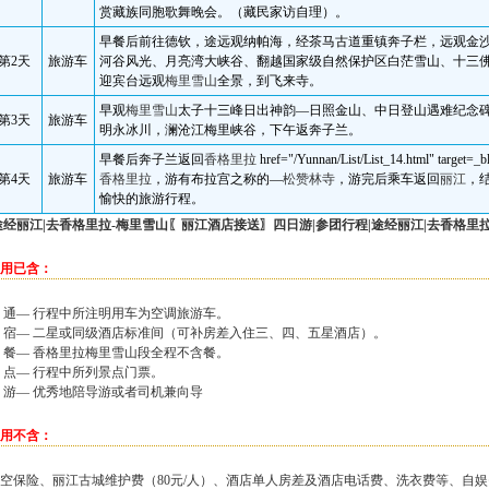
赏藏族同胞歌舞晚会。（藏民家访自理）。
早餐后前往德钦，途远观纳帕海，经茶马古道重镇奔子栏，远观金
第
2
天
旅游车
河谷风光、月亮湾大峡谷、翻越国家级自然保护区白茫雪山、十三
迎宾台远观
梅里雪山
全景，到飞来寺。
早观
梅里雪山
太子十三峰日出神韵—日照金山、中日登山遇难纪念
第
3
天
旅游车
明永冰川，澜沧江梅里峡谷，下午返奔子兰。
早餐后奔子兰返回
香格里拉
href="/Yunnan/List/List_14.html" target=_b
第
4
天
旅游车
香格里拉
，游有布拉宫之称的—
松赞林寺
，游完后乘车返回
丽江
，
愉快的旅游行程。
经丽江|去
香格里拉
-梅里雪山〖丽江
酒店
接送〗四日游|参团行程|途经丽江|去
香格里
用已含：
 通— 行程中所注明用车为空调旅游车。
 宿— 二星或同级酒店标准间（可补房差入住三、四、五星酒店）。
 餐— 香格里拉梅里雪山段全程不含餐。
 点— 行程中所列景点门票。
 游— 优秀地陪导游或者司机兼向导
用不含：
空保险、丽江古城维护费（80元/人）、酒店单人房差及酒店电话费、洗衣费等、自