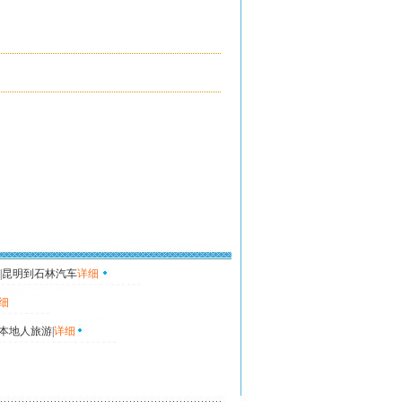
|昆明到石林汽车
详细
细
本地人旅游|
详细