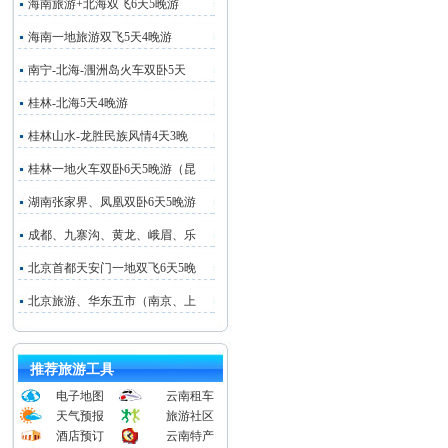
海南旅游+北海双飞6天5晚游
海南一地旅游双飞5天4晚游
南宁-北海-涠洲岛火车双卧5天
桂林-北海5天4晚游
桂林山水-龙胜民族风情4天3晚
桂林一地火车双卧6天5晚游（昆
湖南张家界、凤凰双卧6天5晚游
成都、九寨沟、黄龙、峨眉、乐
北京首都天安门一地双飞6天5晚
北京旅游、华东五市（南京、上
推荐旅游工具
电子地图
云南租车
天气预报
旅游社区
酒店预订
云南特产