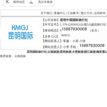
航班动态
高尔夫旅游
关于我们
|
客服中心
|
汇款帐号
|
预订方式
|
合同样本
【公司全称】
昆明中国国际旅行社
【许可证号】L-YN-GJ00002(云南5A诚信旅行
【移动电话】0
（全天）
【业务 Q Q】
【网站联系人】客服：小郑 小张
【网站负责人】小李 手机：
昆明国际旅行社
|
云南旅游
|
昆明旅游
|
大理旅游
|
丽江旅游
|
梅里雪
推荐链接：
云南国旅