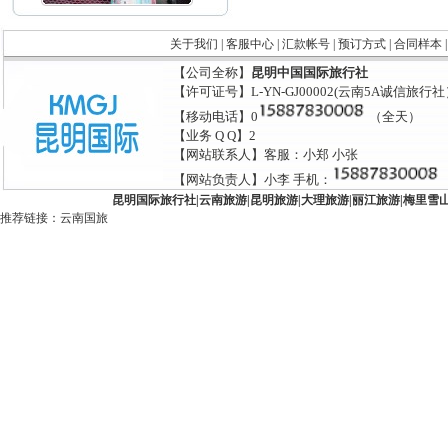
关于我们
|
客服中心
|
汇款帐号
|
预订方式
|
合同样本
【公司全称】
昆明中国国际旅行社
【许可证号】L-YN-GJ00002(云南5A诚信旅行
【移动电话】0
（全天）
【业务 Q Q】2
【网站联系人】客服：小郑 小张
【网站负责人】小李 手机：
昆明国际旅行社
|
云南旅游
|
昆明旅游
|
大理旅游
|
丽江旅游
|
梅里雪
推荐链接：
云南国旅