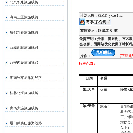
北京华东旅游线路
计划天数：{$MY_yxcts} 天
海南三亚旅游线路
友情提示：路线过 期 啦
成都九寨旅游线路
免责声明：贵阳、黄果树、市区双
会收客，因网站优化发费了站长很
西藏新疆旅游线路
操作：
【下载此
西安内蒙旅游线路
行程介绍：
湖南张家界旅游线路
日期
交通
第
1
天号
火车
晚乘
K6
桂林北海旅游线路
第
2
天号
旅游车
贵阳接
青岛大连旅游线路
看天然
王、螺
境优美
厦门武夷山旅游线路
以上）