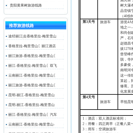
施完善
贵阳黄果树旅游线路
树大瀑
品尝镇
（
40
份
第
3
天号
旅游车
游览
4A
推荐旅游线路
地之一
和尚创
途经丽江|去香格里拉-梅里雪山
严，石
赵德昌
香格里拉-梅里雪山〖丽江酒店
拔
1270
曾登峰
丽江旅游-香格里拉-梅里雪山〖
脱，寺
多豪俊
丽江-香格里拉-梅里雪山〖双飞
南明河
云南丽江-香格里拉-梅里雪山〖
这一传
算起，
丽江旅游-香格里拉-梅里雪山〖
修葺。
化发展
昆明-丽江-香格里拉-梅里雪山
第
4
天号
旅游车
早抵昆
昆明-丽江-香格里拉-梅里雪山
丽江-香格里拉-梅里雪山〖汽车
1：酒店：双人酒店标准间；
2：用餐：四正两早（正餐八菜
云南丽江-香格里拉-梅里雪山-
3：用车：空调旅游车