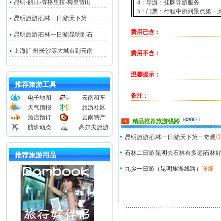
昆明-丽江-香格里拉-梅里雪山
4：导游：挂牌导游服务
5：门票：行程中所列景点第一
昆明旅游|石林一日游|天下第一
费用已含：
昆明旅游|石林一日游|昆明到石
上海|广州|长沙等大城市到云南
费用不含：
温馨提示：
推荐旅游工具
备注：
电子地图
云南租车
天气预报
旅游社区
酒店预订
云南特产
精品推荐旅游线路
航班动态
高尔夫旅游
昆明旅游|石林一日游|天下第一奇观
石林二日游|昆明去石林有多远|石林好
推荐旅游用品
九乡一日游（昆明旅游线路）
详细