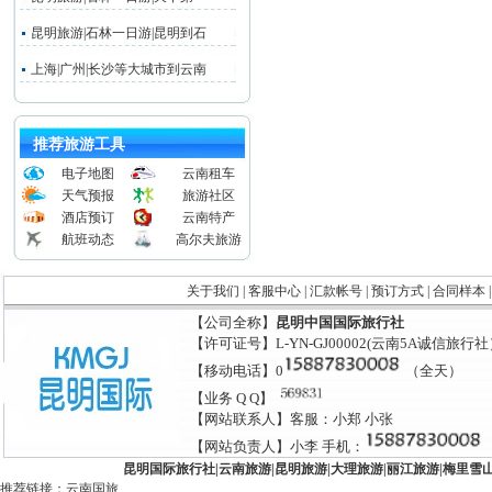
昆明旅游|石林一日游|昆明到石
上海|广州|长沙等大城市到云南
推荐旅游工具
电子地图
云南租车
天气预报
旅游社区
酒店预订
云南特产
航班动态
高尔夫旅游
关于我们
|
客服中心
|
汇款帐号
|
预订方式
|
合同样本
【公司全称】
昆明中国国际旅行社
【许可证号】L-YN-GJ00002(云南5A诚信旅行
【移动电话】0
（全天）
【业务 Q Q】
【网站联系人】客服：小郑 小张
【网站负责人】小李 手机：
昆明国际旅行社
|
云南旅游
|
昆明旅游
|
大理旅游
|
丽江旅游
|
梅里雪
推荐链接：
云南国旅