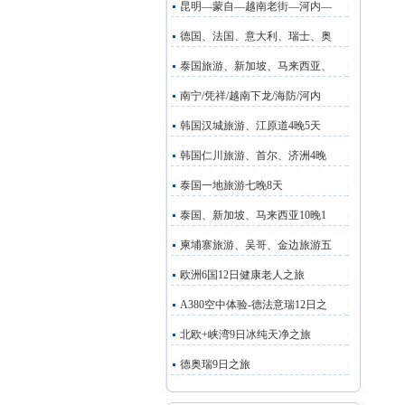
昆明—蒙自—越南老街—河内—
德国、法国、意大利、瑞士、奥
泰国旅游、新加坡、马来西亚、
南宁/凭祥/越南下龙/海防/河内
韩国汉城旅游、江原道4晚5天
韩国仁川旅游、首尔、济洲4晚
泰国一地旅游七晚8天
泰国、新加坡、马来西亚10晚1
柬埔寨旅游、吴哥、金边旅游五
欧洲6国12日健康老人之旅
A380空中体验-德法意瑞12日之
北欧+峡湾9日冰纯天净之旅
德奥瑞9日之旅