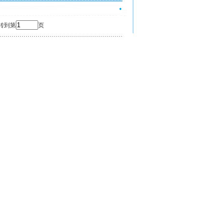
 转到第
页