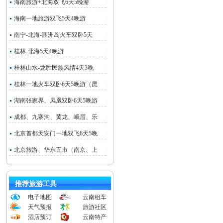
海南旅游+北海双飞6天5晚游
海南一地旅游双飞5天4晚游
南宁-北海-涠洲岛火车双卧5天
桂林-北海5天4晚游
桂林山水-龙胜民族风情4天3晚
桂林一地火车双卧6天5晚游（昆
湖南张家界、凤凰双卧6天5晚游
成都、九寨沟、黄龙、峨眉、乐
北京首都天安门一地双飞6天5晚
北京旅游、华东五市（南京、上
推荐旅游工具
电子地图
云南租车
天气预报
旅游社区
酒店预订
云南特产