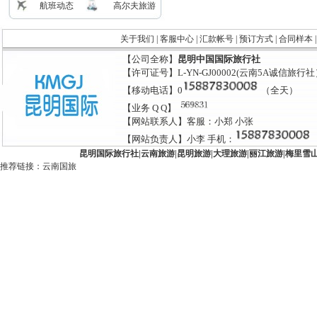
航班动态
高尔夫旅游
关于我们
|
客服中心
|
汇款帐号
|
预订方式
|
合同样本
【公司全称】
昆明中国国际旅行社
【许可证号】L-YN-GJ00002(云南5A诚信旅行
【移动电话】0
（全天）
【业务 Q Q】
【网站联系人】客服：小郑 小张
【网站负责人】小李 手机：
昆明国际旅行社
|
云南旅游
|
昆明旅游
|
大理旅游
|
丽江旅游
|
梅里雪
推荐链接：
云南国旅