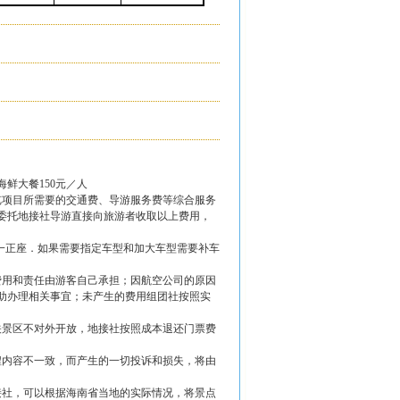
海鲜大餐150元／人
览项目所需要的交通费、导游服务费等综合服务
委托地接社导游直接向旅游者收取以上费用，
每人一正座．如果需要指定车型和加大车型需要补车
费用和责任由游客自己承担；因航空公司的原因
助办理相关事宜；未产生的费用组团社按照实
关景区不对外开放，地接社按照成本退还门票费
程内容不一致，而产生的一切投诉和损失，将由
接社，可以根据海南省当地的实际情况，将景点