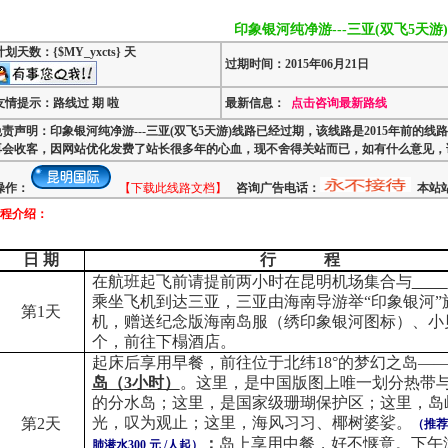
印象银河纯净游---三亚(双飞5天游)
计划天数：{$MY_yxcts} 天
过期时间：2015年06月21日
友情提示：路线过 期 啦
最新信息：
点击咨询最新路线
免责声明：印象银河纯净游---三亚(双飞5天游)线路已经过期，该线路是2015年前的
再会收客，因网站优化发费了站长很多年的心血，现不舍得关站而已，如有什么意见，请
操作：
【下载此线路文档】
咨询广告电话：
本站站
程介绍：
日 期
行
程
在航班起飞前请提前两小时在昆明机场集合与
乘坐飞机到达三亚，三亚由海南导游举“印象银河”
第
1
天
机，赠送纪念版海南岛服（绣印象银河图标）、小
个，前往下榻酒店。
起床后享用早餐，前往位于北纬
18
°的梦幻之岛—
岛（
3
小时）
。这里，是中国版图上唯一划分热带
的分水岛；这里，是国家级珊瑚保护区；这里，岛
光，叹为观止；这里，海风习习、椰树婆娑。
第
2
天
（推荐
；
岛上享用中餐，好不惬意。下午
肺潜水
300
元
/
人起）