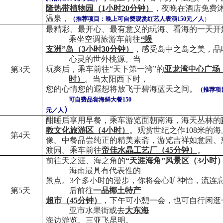
隆热带植物园（
1
小时
20
分钟）
，夜晚在酒店免费
温泉，
（推荐项目：晚上可自费观赏红艺人表演
150
元／人
）
最精彩、最开心、最有意义的玩海、看海的一天开
乘坐空调旅游车前往
“蜈
支洲”岛（
3
小时
30
分钟）
，感受岛中之岛之美，品
心灵的世外桃源。当
玩爽后，乘车前往“天下第一湾”的
亚龙湾中心广场
第
3
天
时）
。当太阳西下时，
您的心情您的遐想将放飞于碧海蓝天之间。
（推荐项
可自费品尝海鲜大餐
150
）
元／人
酣睡后享用早餐，乘车游览面朝南海，海天丛林的
教文化旅游区（
4
小时）
。观赏世纪之作
108
米的海
第
4
天
像。中餐品尝纯正的精美素斋，游览吉祥如意园、
渡园。乘车前往
帝佳水晶工艺厂（
45
分钟）
。
前往天之涯、海之角的
“天涯海角”风景区（
3
小时
海南最具有代表性的
景点。
3
个多小时的漫步，你将会心旷神怡，流连
第
5
天
后前往
一品椰土特产
超市（
45
分钟）
，下午可小憩一会，也可自行闲逛
亚市水果街或去
大东海
海边游览。三亚飞昆明。