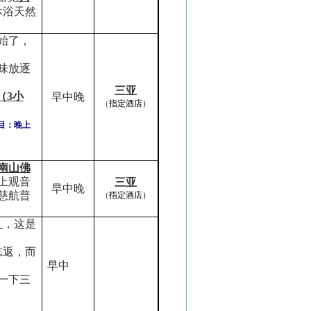
沐浴天然
始了，
味放逐
三亚
（
3
小
早中晚
（
指定酒店）
目：晚上
南山佛
上观音
三亚
早中晚
慈航普
（
指定酒店）
）
，这是
忘返，而
早中
一下三