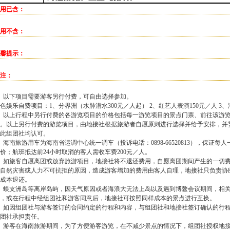
用已含：
用不含：
馨提示：
注：
、以下项目需要游客另行付费，可自由选择参加。
色娱乐自费项目：1、分界洲（水肺潜水300元／人起） 2、红艺人表演150元／人 3、
、以上行程中另行付费的各游览项目的价格包括每一游览项目的景点门票、前往该游
。以上另行付费的游览项目，由地接社根据旅游者自愿原则进行选择并给予安排，并
此组团社均认可。
、海南旅游用车为海南省运调中心统一调车（投诉电话：0898-66520813），保证
价；航班抵达前24小时取消的客人需收车费200元／人。
、如旅客自愿离团或放弃旅游项目，地接社将不退还费用，自愿离团期间产生的一切
自然灾害或人力不可抗拒的原因，造成游客增加的费用由客人自理，地接社只负责协
成本退还。
、蜈支洲岛等离岸岛屿，因天气原因或者海浪大无法上岛以及遇到博鳌会议期间，相
，或在行程中经组团社和游客同意后，地接社可按照同样成本的景点进行互换。
、如因组团社与游客签订的合同约定的行程和内容，与组团社和地接社签订确认的行
团社承担责任。
、游客在海南旅游期间，为了方便游客游览，在不减少景点的情况下，组团社授权地