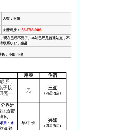
人数：不限
友情链接：
158-8783-0008
线路，现在已经不要了。本站已经是普通站点，不
联系QQ2，感谢！
长：小郑 小张
用餐
住宿
联系，
旗子接
三亚
无
贝壳一
（四星
酒店）
—
分界洲
与亚热带
屿风
兴隆
早中晚
项目：水
（
四星酒店）
游览
兴