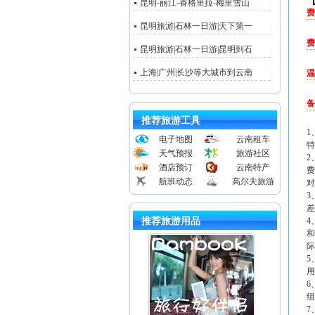
昆明-丽江-香格里拉-梅里雪山
费
昆明旅游|石林一日游|天下第一
费
昆明旅游|石林一日游|昆明到石
上海|广州|长沙等大城市到云南
温
备
推荐旅游工具
1
电子地图
云南租车
特
天气预报
旅游社区
2
酒店预订
云南特产
费
航班动态
高尔夫旅游
对
3
差
推荐旅游用品
4
和
际
5
用
6
组
7