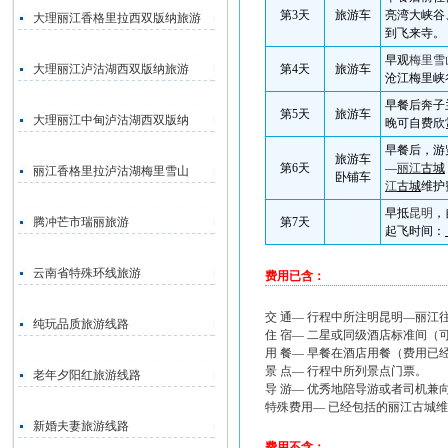
第
3
天
旅游车
亮湾大峡谷
大理丽江香格里拉西双版纳旅游
到飞来寺。
早观
梅里雪
大理丽江泸沽湖西双版纳旅游
第
4
天
旅游车
沧江梅里峡
早餐后奔子
第
5
天
旅游车
大理丽江中甸泸沽湖西双版纳
晚可自费欣
早餐后，游
旅游车
第
6
天
—
丽江
古城
丽江香格里拉泸沽湖梅里雪山
卧铺车
江
古城
维护
早抵
昆明
，
腾冲芒市瑞丽旅游
第
7
天
起飞时间：
云南省特殊环线旅游
费用已含：
交 通— 行程中所注明昆明—丽
纯玩品质旅游线路
住 宿— 二星或同级酒店标准间（
用 餐— 早餐在酒店用餐（费用
景 点— 行程中所列景点门票。
老年夕阳红旅游线路
导 游— 优秀地陪导游或者司机兼
特殊费用— 已经包括的丽江古城维
新婚夫妻旅游线路
费用不含：