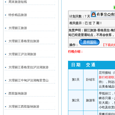
周末旅游短线
特价精品旅游
计划天数：7 天
相关提示：已 过 了 期！
大理丽江旅游
免责声明：丽江旅游-香格里拉-梅
站已经是普通站点，不再会收客，
大理丽江香格里拉旅游
操作：
【下载此
行程介绍：
大理丽江泸沽湖旅游
日 期
交 通
大理丽江香格里拉泸沽湖旅游
昆明
接站（
新行程请联
第
1
天
卧铺车
大理丽江中甸泸沽湖梅里雪山
待），到达
云美食城品
西双版纳旅游
早抵
丽江
，
峡谷只最－
第
2
天
旅游车
壮大观），
大理丽江西双版纳旅游
小吃及欣赏
早餐后前往