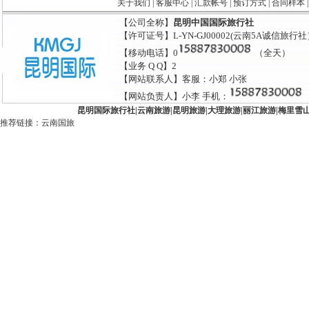
关于我们
|
客服中心
|
汇款帐号
|
预订方式
|
合同样本
【公司全称】
昆明中国国际旅行社
【许可证号】L-YN-GJ00002(云南5A诚信旅行
【移动电话】0
（全天）
【业务 Q Q】2
【网站联系人】客服：小郑 小张
【网站负责人】小李 手机：
昆明国际旅行社
|
云南旅游
|
昆明旅游
|
大理旅游
|
丽江旅游
|
梅里雪
推荐链接：
云南国旅