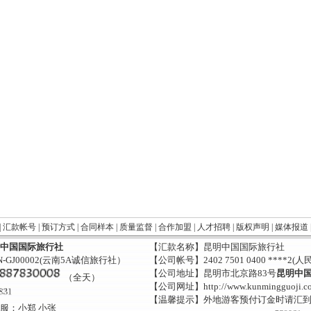
|
汇款帐号
|
预订方式
|
合同样本
|
质量监督
|
合作加盟
|
人才招聘
|
版权声明
|
媒体报道
中国国际旅行社
【汇款名称】昆明中国国际旅行社
-GJ00002(云南5A诚信旅行社）
【公司帐号】2402 7501 0400 ****2(人
【公司地址】昆明市北京路83号
昆明中
（全天）
【公司网址】http://www.kunmingguoji.c
【温馨提示】外地游客预付订金时请汇
服：小郑 小张