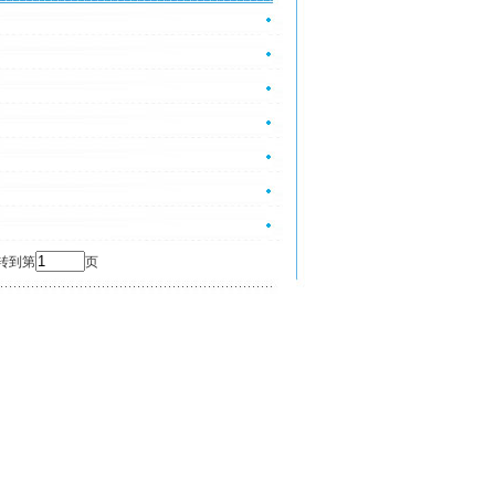
 转到第
页