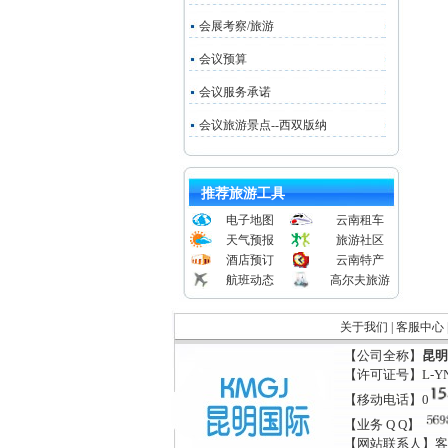
会展考察/旅游
会议预算
会议服务承诺
会议旅游景点--西双版纳
推荐旅游工具
电子地图
云南租车
天气预报
旅游社区
酒店预订
云南特产
航班动态
高尔夫旅游
关于我们
|
客服中心
【公司全称】
昆明
【许可证号】L-YN
【移动电话】0
【业务 Q Q】
【网站联系人】客