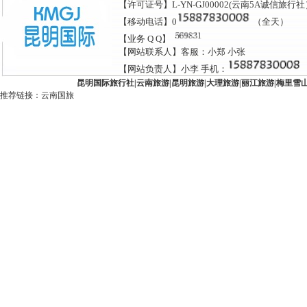
【许可证号】L-YN-GJ00002(云南5A诚信旅行
【移动电话】0
（全天）
【业务 Q Q】
【网站联系人】客服：小郑 小张
【网站负责人】小李 手机：
昆明国际旅行社
|
云南旅游
|
昆明旅游
|
大理旅游
|
丽江旅游
|
梅里雪
推荐链接：
云南国旅