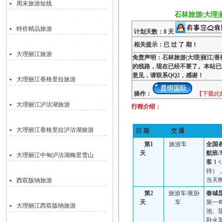
周末旅游短线
石林旅游|大理
特价精品旅游
计划天数：8 天
相关提示：已 过 了 期！
大理丽江旅游
免责声明：石林旅游|大理|丽江|香
的线路，现在已经不要了。本站已
意见，请联系QQ2，感谢！
大理丽江香格里拉旅游
操作：
【下载此
大理丽江泸沽湖旅游
行程介绍：
大理丽江香格里拉泸沽湖旅游
日 期
交 通
第
1
旅游车
全国
天
航班
/
大理丽江中甸泸沽湖梅里雪山
客！<
待）
当天
西双版纳旅游
第
2
旅游车
/
夜卧
春城
天
车
第一
大理丽江西双版纳旅游
池、
卧火