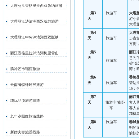
大理丽江香格里拉西双版纳旅游
第
3
旅游车
大理
天
游小
大理丽江泸沽湖西双版纳旅游
大理
第
4
大理
大理丽江中甸泸沽湖西双版纳
天
旅游车
步古
方街
第
5
丽江
/
丽江香格里拉泸沽湖梅里雪山
天
意为
"
旅游车
称“金
腾冲芒市瑞丽旅游
湾；
第
6
香格
天
旅游车
碧达
云南省特殊环线旅游
16
：
4
第
7
丽江
纯玩品质旅游线路
天
旅游车
/
夜卧
客人
车
客人
加机
老年夕阳红旅游线路
第
8
旅游车
春城
天
明
的
新婚夫妻旅游线路
愉快