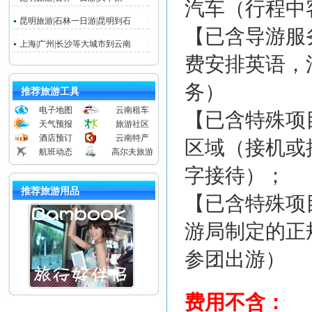
汽车（行程中
昆明旅游|石林一日游|昆明到石
【已含导游服
上海|广州|长沙等大城市到云南
费安排英语，
务）
推荐旅游工具
电子地图
云南租车
【已含特殊项
天气预报
旅游社区
酒店预订
云南特产
区域（接机或
航班动态
高尔夫旅游
字接待）；
推荐旅游用品
【已含特殊项
游局制定的正
参团出游）
费用不含：