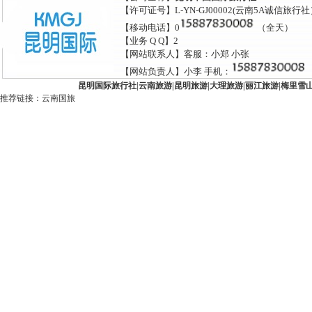
【许可证号】L-YN-GJ00002(云南5A诚信旅行
【移动电话】0
（全天）
【业务 Q Q】2
【网站联系人】客服：小郑 小张
【网站负责人】小李 手机：
昆明国际旅行社
|
云南旅游
|
昆明旅游
|
大理旅游
|
丽江旅游
|
梅里雪
推荐链接：
云南国旅