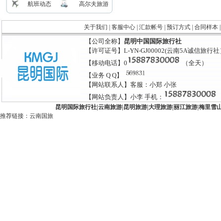
航班动态
高尔夫旅游
关于我们
|
客服中心
|
汇款帐号
|
预订方式
|
合同样本
【公司全称】
昆明中国国际旅行社
【许可证号】L-YN-GJ00002(云南5A诚信旅行
【移动电话】0
（全天）
【业务 Q Q】
【网站联系人】客服：小郑 小张
【网站负责人】小李 手机：
昆明国际旅行社
|
云南旅游
|
昆明旅游
|
大理旅游
|
丽江旅游
|
梅里雪
推荐链接：
云南国旅