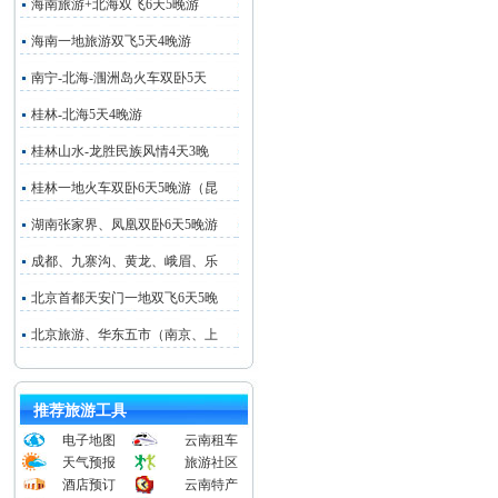
海南旅游+北海双飞6天5晚游
海南一地旅游双飞5天4晚游
南宁-北海-涠洲岛火车双卧5天
桂林-北海5天4晚游
桂林山水-龙胜民族风情4天3晚
桂林一地火车双卧6天5晚游（昆
湖南张家界、凤凰双卧6天5晚游
成都、九寨沟、黄龙、峨眉、乐
北京首都天安门一地双飞6天5晚
北京旅游、华东五市（南京、上
推荐旅游工具
电子地图
云南租车
天气预报
旅游社区
酒店预订
云南特产