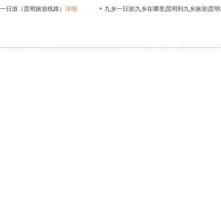
一日游（昆明旅游线路）
详细
九乡一日游|九乡在哪里|昆明到九乡旅游|昆明