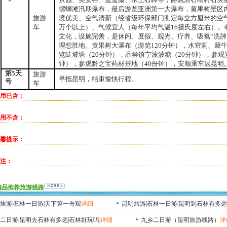
螺蛳滩汛期瀑布，最后游览亚洲第一大瀑布，黄果树景区
旅游
境优美、空气清新（经省级环保部门测定每立方厘米的空
车
万个以上）、气候宜人（每年平均气温
16
摄氏度左右）。
文化，设施完善，是休闲、度假、观光、疗养、吸氧“洗肺
理想胜地。黄果树大瀑布（游览
120
分钟），水帘洞、犀
览陡坡塘（
20
分钟），品尝镇宁波波糖（
20
分钟），参观
钟），参观黔之宝药材基地（
40
份钟），安顺乘车返昆明
第
5
天
旅游
早抵昆明，结束愉快行程。
号
车
用已含：
用不含：
馨提示：
注：
精品推荐旅游线路
旅游|石林一日游|天下第一奇观
详细
昆明旅游|石林一日游|昆明到石林有多远
二日游|昆明去石林有多远|石林好玩吗|
详细
九乡二日游（昆明旅游线路）
详