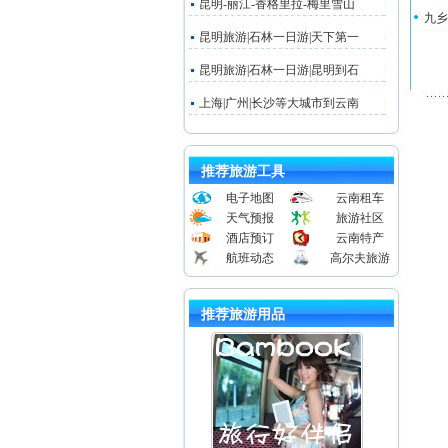
昆明-丽江-香格里拉-梅里雪山
九乡
昆明旅游|石林一日游|天下第一
昆明旅游|石林一日游|昆明到石
上海|广州|长沙等大城市到云南
推荐旅游工具
电子地图
云南租车
天气预报
旅游社区
酒店预订
云南特产
航班动态
高尔夫旅游
推荐旅游用品