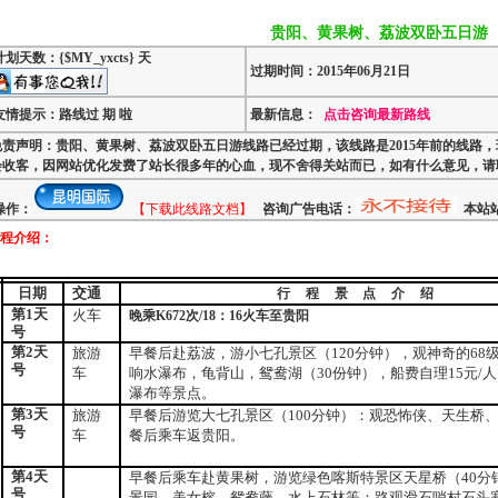
贵阳、黄果树、荔波双卧五日游
计划天数：{$MY_yxcts} 天
过期时间：2015年06月21日
友情提示：路线过 期 啦
最新信息：
点击咨询最新路线
免责声明：贵阳、黄果树、荔波双卧五日游线路已经过期，该线路是2015年前的线路
会收客，因网站优化发费了站长很多年的心血，现不舍得关站而已，如有什么意见，请联
操作：
【下载此线路文档】
咨询广告电话：
本站站
程介绍：
日期
交通
行程景点介绍
第
1
天
火车
晚乘
K672
次
/18
：
16
火车至贵阳
号
第
2
天
旅游
早餐后赴荔波，游小七孔景区（
120
分钟），观神奇的
68
号
车
响水瀑布，龟背山，鸳鸯湖（
30
份钟），船费自理
15
元
/
人
瀑布等景点。
第
3
天
旅游
早餐后游览大七孔景区（
100
分钟）：观恐怖侠、天生桥
号
车
餐后乘车返贵阳。
第
4
天
早餐后乘车赴黄果树，游览绿色喀斯特景区天星桥（
40
分
号
景园、美女榕、鸳鸯藤、水上石林等；路观滑石哨村石头