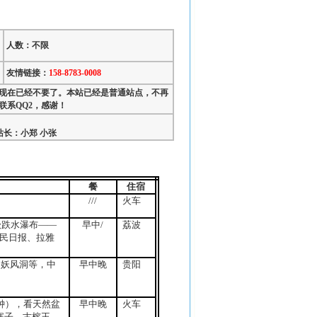
人数：不限
友情链接：
158-8783-0008
，现在已经不要了。本站已经是普通站点，不再
系QQ2，感谢！
长：小郑 小张
餐
住宿
///
火车
级跌水瀑布——
早中
/
荔波
民日报、拉雅
、妖风洞等，中
早中晚
贵阳
钟），看天然盆
早中晚
火车
寨子、古榕王、