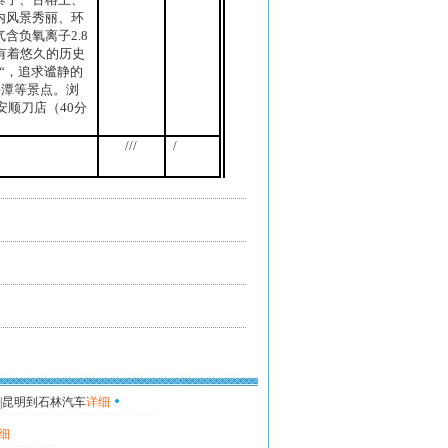
内风景秀丽、环
气含负氧离子
2.8
有着悠久的历史
“，追求谧静的
牛潭等景点。浏
安顺刀店（
40
分
。
///
/
|昆明到石林汽车
详细
细