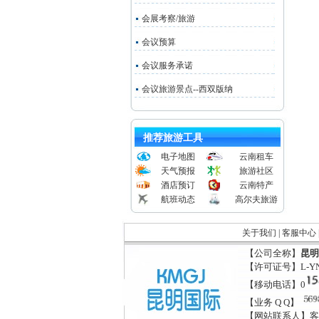
会展考察/旅游
会议预算
会议服务承诺
会议旅游景点--西双版纳
推荐旅游工具
电子地图
云南租车
天气预报
旅游社区
酒店预订
云南特产
航班动态
高尔夫旅游
关于我们
|
客服中心
【公司全称】
昆明
【许可证号】L-YN
【移动电话】0
【业务 Q Q】
【网站联系人】客