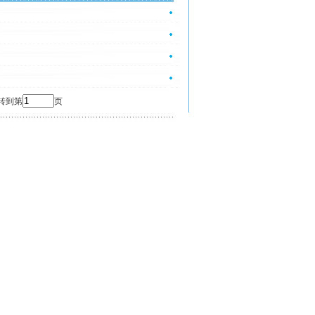
 转到第
页