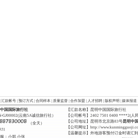
|
汇款帐号
|
预订方式
|
合同样本
|
质量监督
|
合作加盟
|
人才招聘
|
版权声明
|
媒体报道
中国国际旅行社
【汇款名称】昆明中国国际旅行社
-GJ00002(云南5A诚信旅行社）
【公司帐号】2402 7501 0400 ****2(人
【公司地址】昆明市北京路83号
昆明中
（全天）
【公司网址】http://www.kunmingguoji.c
【温馨提示】外地游客预付订金时请汇
服：小郑 小张