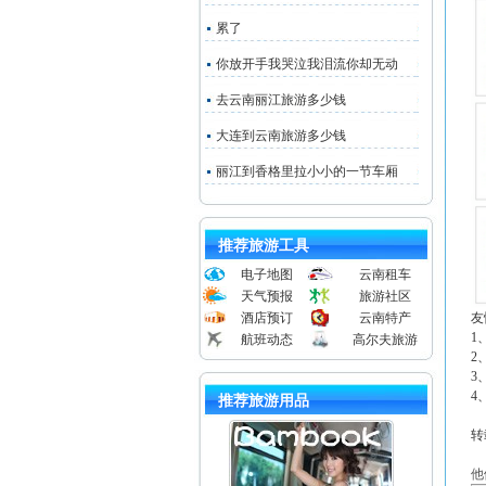
累了
你放开手我哭泣我泪流你却无动
去云南丽江旅游多少钱
大连到云南旅游多少钱
丽江到香格里拉小小的一节车厢
推荐旅游工具
电子地图
云南租车
天气预报
旅游社区
酒店预订
云南特产
友
1
航班动态
高尔夫旅游
2
3
4
推荐旅游用品
转载
他