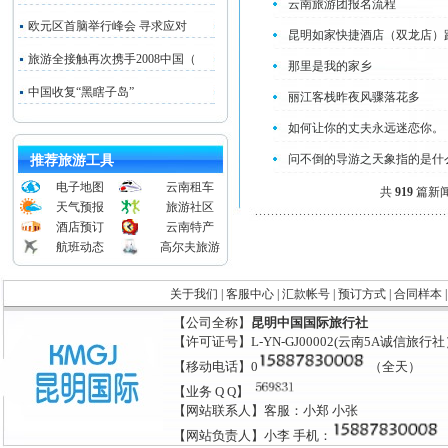
云南旅游团报名流程
欧元区首脑举行峰会 寻求应对
昆明如家快捷酒店（双龙店）
旅游全接触再次携手2008中国（
那里是我的家乡
中国收复“黑瞎子岛”
丽江客栈昨夜风骤落花多
如何让你的丈夫永远迷恋你。
问不倒的导游之天象指的是什
推荐旅游工具
电子地图
云南租车
共
919
篇新闻 
天气预报
旅游社区
酒店预订
云南特产
航班动态
高尔夫旅游
关于我们
|
客服中心
|
汇款帐号
|
预订方式
|
合同样本
【公司全称】
昆明中国国际旅行社
【许可证号】L-YN-GJ00002(云南5A诚信旅行
【移动电话】0
（全天）
【业务 Q Q】
【网站联系人】客服：小郑 小张
【网站负责人】小李 手机：