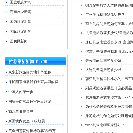
国旅动态新闻
0871昆明旅游人才网最新招聘
云南旅游新闻
广州坐飞机能到昆明吗？
国内旅游新闻
商丘到昆明旅游如何坐车，旅
国际旅游新闻
去云南旅游要多少钱?云南旅
互联网新闻
唐山到云南旅游多少钱_唐山
你放开手我哭泣我泪流你却无
去云南丽江旅游多少钱
推荐最新新闻 Top 10
大连到云南旅游多少钱
众多新旅游目的地来华揽客
丽江到香格里拉小小的一节车
保护阳宗海靠我们大家共同的努
到昆明旅游要带些什么必需品
中国人的第一步
腾冲旅游注意事项六条，不可
国庆云南气温适宜外出旅游
为什么选择去香格里拉过暑假
满园尽带黄金甲
旅游论坛制作之如何处理违规
新疆境内发生6.8级地震
情侣到云南哪里旅游好？
黄金周莲花池接待游客36.69万