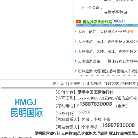
下一个会议：
会展考察/旅游
精品推荐旅游线路
大理、丽江、香格里拉A+A线
详细
大理旅游、丽江、香格里拉火车双卧
石林旅游、大理、丽江、香格里拉火
云南旅游线路十一最佳行程石大丽中
石林旅游|大理|丽江|香格里拉火车双
关于我们
|
客服中心
|
汇款帐号
|
预订方式
|
合同样本
【公司全称】
昆明中国国际旅行社
【许可证号】L-YN-GJ00002(云南5A诚信旅行
【移动电话】0
（全天）
【业务 Q Q】
【网站联系人】客服：小郑 小张
【网站负责人】小李 手机：
昆明国际旅行社
|
云南旅游
|
昆明旅游
|
大理旅游
|
丽江旅游
|
梅里雪