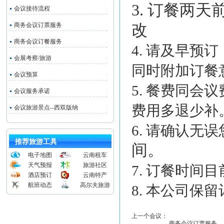
3. 订餐两
会议接待流程
商务会议订票服务
改
商务会议订餐服务
4. 请及早
会展考察/旅游
同时附加订餐
会议预算
5. 餐费同会
会议服务承诺
费用多退少补
会议旅游景点--西双版纳
6. 请确认无误
推荐旅游工具
间。
电子地图
云南租车
天气预报
旅游社区
7. 订餐时间
酒店预订
云南特产
航班动态
高尔夫旅游
8.
本公司保留
上一个会议：
商务会议订票服务