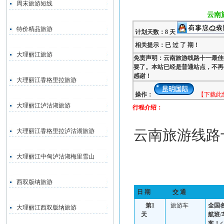
周末旅游短线
云南
特价精品旅游
计划天数：8 天
相关提示：已 过 了 期！
大理丽江旅游
免责声明：云南旅游线路十一最佳
要了。本站已经是普通站点，不再
感谢！
大理丽江香格里拉旅游
操作：
【下载此
大理丽江泸沽湖旅游
行程介绍：
云南旅游线路
大理丽江香格里拉泸沽湖旅游
大理丽江中甸泸沽湖梅里雪山
西双版纳旅游
日 期
交 通
第
1
旅游车
全国
大理丽江西双版纳旅游
天
航班
/
客！<