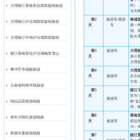
待）
大理丽江香格里拉西双版纳旅游
当天
第
2
旅游车
/
夜卧
春城
大理丽江泸沽湖西双版纳旅游
天
车
第一
池、
卧火
大理丽江中甸泸沽湖西双版纳
第
3
旅游车
大理
丽江香格里拉泸沽湖梅里雪山
天
游小
大理
腾冲芒市瑞丽旅游
第
4
大理
天
旅游车
步古
方街
云南省特殊环线旅游
第
5
丽江
/
天
意为
"
旅游车
纯玩品质旅游线路
称“金
湾；
第
6
香格
老年夕阳红旅游线路
天
旅游车
碧达
16
：
4
新婚夫妻旅游线路
第
7
丽江