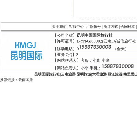
关于我们
|
客服中心
|
汇款帐号
|
预订方式
|
合同样本
【公司全称】
昆明中国国际旅行社
【许可证号】L-YN-GJ00002(云南5A诚信旅行
【移动电话】0
（全天）
【业务 Q Q】2
【网站联系人】客服：小郑 小张
【网站负责人】小李 手机：
昆明国际旅行社
|
云南旅游
|
昆明旅游
|
大理旅游
|
丽江旅游
|
梅里雪
推荐链接：
云南国旅