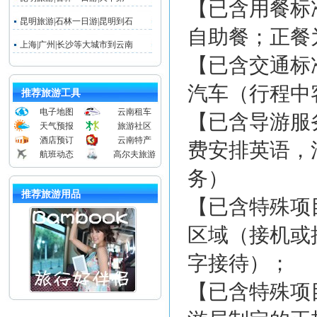
【已含用餐标
昆明旅游|石林一日游|昆明到石
自助餐；正餐为
上海|广州|长沙等大城市到云南
【已含交通标
汽车（行程中
推荐旅游工具
电子地图
云南租车
【已含导游服
天气预报
旅游社区
酒店预订
云南特产
费安排英语，
航班动态
高尔夫旅游
务）
推荐旅游用品
【已含特殊项
区域（接机或
字接待）；
【已含特殊项