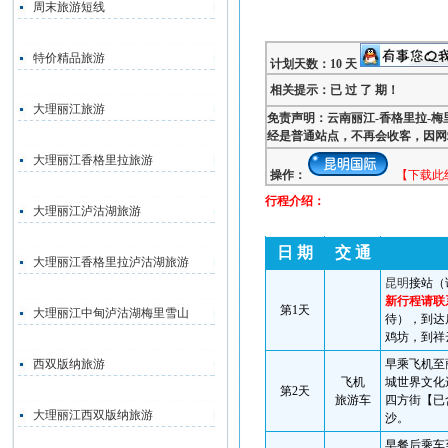
周末旅游短线
特价精品旅游
计划天数：10 天
相关提示：已 过 了 期！
大理丽江旅游
免责声明：云南丽江-香格里拉-梅
经是普通站点，不再会收客，因网
大理丽江香格里拉旅游
操作：
【下载此
行程介绍：
大理丽江泸沽湖旅游
日 期
交 通
大理丽江香格里拉泸沽湖旅游
昆明
接站（
新行程请联
第
1
天
大理丽江中甸泸沽湖梅里雪山
待），到达
鸡坊，到祥
西双版纳旅游
早乘飞机至
飞机
城世界文化
第
2
天
旅游车
四方街
【已
大理丽江西双版纳旅游
沙。
早餐后乘车