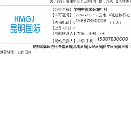
关于我们
|
客服中心
|
汇款帐号
|
预订方式
|
合同样本
【公司全称】
昆明中国国际旅行社
【许可证号】L-YN-GJ00002(云南5A诚信旅行
【移动电话】0
（全天）
【业务 Q Q】2
【网站联系人】客服：小郑 小张
【网站负责人】小李 手机：
昆明国际旅行社
|
云南旅游
|
昆明旅游
|
大理旅游
|
丽江旅游
|
梅里雪
推荐链接：
云南国旅