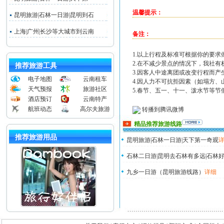
温馨提示：
昆明旅游|石林一日游|昆明到石
上海|广州|长沙等大城市到云南
备注：
1.以上行程及标准可根据你的要
2.在不减少景点的情况下，我社
推荐旅游工具
3.因客人中途离团或改变行程而
电子地图
云南租车
4.因人力不可抗拒因素（如塌方
天气预报
旅游社区
5.春节、五一、十一、泼水节等
酒店预订
云南特产
航班动态
高尔夫旅游
转播到腾讯微博
精品推荐旅游线路
推荐旅游用品
昆明旅游|石林一日游|天下第一奇观
石林二日游|昆明去石林有多远|石林好
九乡一日游（昆明旅游线路）
详细