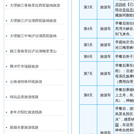
虎跳峡
【已
大理丽江香格里拉西双版纳旅游
第
3
天
旅游车
抵达
香格里
藏族同胞歌
大理丽江泸沽湖西双版纳旅游
早餐后前往
第
4
天
旅游车
亮湾大峡谷
到飞来寺。
大理丽江中甸泸沽湖西双版纳
早观
梅里雪
第
5
天
旅游车
沧江梅里峡
丽江香格里拉泸沽湖梅里雪山
第
6
天
旅游车
早餐后奔子
早餐后乘车
腾冲芒市瑞丽旅游
程）：沿途
第
7
天
旅游车
母系氏族摩
云南省特殊环线旅游
（费用自理
早餐后乘猪
第
8
天
旅游车
上之舟，舟
纯玩品质旅游线路
岛），神秘
早餐后，游
老年夕阳红旅游线路
风景名胜区
水”，感受
园
，在这里
新婚夫妻旅游线路
神奇自然和
旅游车