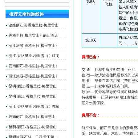
第
9
天
擎天风景区
飞机
被人们成为
其中的
3
个
推荐云南旅游线路
最近，也是
辉的“绿色
途经丽江|去香格里拉-梅里雪山
晚乘飞机返
香格里拉-梅里雪山〖丽江酒店
自由活动或
第
10
天
间：
，
丽江旅游-香格里拉-梅里雪山〖
丽江-香格里拉-梅里雪山〖双飞
费用已含：
云南丽江-香格里拉-梅里雪山〖
交 通— 行程中所注明昆明—丽
住 宿— 除泸沽湖住民居标准间
丽江旅游-香格里拉-梅里雪山〖
用 餐— 早餐在酒店用餐（费用
昆明-丽江-香格里拉-梅里雪山
景 点— 行程中所列景点门票。
导 游— 优秀地陪导游或者司机兼
昆明-丽江-香格里拉-梅里雪山
特殊费用— 已经包括的丽江古城维
意外伤害保险。
丽江-香格里拉-梅里雪山〖汽车
费用不含：
云南丽江-香格里拉-梅里雪山-
昆明-丽江-香格里拉-梅里雪山
航空保险、丽江玉龙雪山的索道费
乐、纳西古乐费、木府、博物馆、
昆明旅游|石林一日游|天下第一