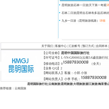
昆明旅游|石林一日游|天下第一奇观
石林二日游|昆明去石林有多远|石林好
九乡一日游（昆明旅游线路）
详细
关于我们
|
客服中心
|
汇款帐号
|
预订方式
|
合同样本
【公司全称】
昆明中国国际旅行社
【许可证号】L-YN-GJ00002(云南5A诚信旅行
【移动电话】0
（全天）
【业务 Q Q】2
【网站联系人】客服：小郑 小张
【网站负责人】小李 手机：
昆明国际旅行社
|
云南旅游
|
昆明旅游
|
大理旅游
|
丽江旅游
|
梅里雪
推荐链接：
云南国旅