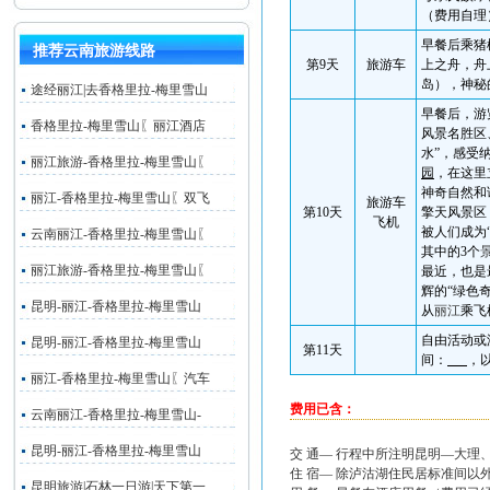
（费用自理
早餐后乘猪
推荐云南旅游线路
第
9
天
旅游车
上之舟，舟
岛），神秘
途经丽江|去香格里拉-梅里雪山
早餐后，游
香格里拉-梅里雪山〖丽江酒店
风景名胜区
水”，感受
丽江旅游-香格里拉-梅里雪山〖
园
，在这里
神奇自然和
丽江-香格里拉-梅里雪山〖双飞
旅游车
第
10
天
擎天风景区
飞机
被人们成为
云南丽江-香格里拉-梅里雪山〖
其中的
3
个
丽江旅游-香格里拉-梅里雪山〖
最近，也是
辉的“绿色
昆明-丽江-香格里拉-梅里雪山
从
丽江
乘飞
自由活动或
昆明-丽江-香格里拉-梅里雪山
第
11
天
间：
，
丽江-香格里拉-梅里雪山〖汽车
费用已含：
云南丽江-香格里拉-梅里雪山-
昆明-丽江-香格里拉-梅里雪山
交 通— 行程中所注明昆明—大
住 宿— 除泸沽湖住民居标准间
昆明旅游|石林一日游|天下第一