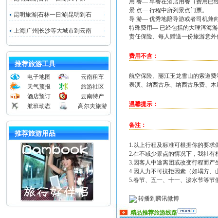
用 餐— 早餐在酒店用餐（费用
景 点— 行程中所列景点门票。
昆明旅游|石林一日游|昆明到石
导 游— 优秀地陪导游或者司机兼
特殊费用— 已经包括的大理洱海游
上海|广州|长沙等大城市到云南
责任保险、每人赠送一份旅游意外
费用不含：
推荐旅游工具
航空保险、丽江玉龙雪山的索道费
电子地图
云南租车
表演、纳西古乐、纳西古乐费、木
天气预报
旅游社区
酒店预订
云南特产
温馨提示：
航班动态
高尔夫旅游
备注：
推荐旅游用品
1.以上行程及标准可根据你的要
2.在不减少景点的情况下，我社
3.因客人中途离团或改变行程而
4.因人力不可抗拒因素（如塌方
5.春节、五一、十一、泼水节等
转播到腾讯微博
精品推荐旅游线路