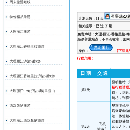
周末旅游短线
特价精品旅游
计划天数：11 天
相关提示：已 过 了 期！
大理丽江旅游
免责声明：大理-丽江-香格里拉-
经是普通站点，不再会收客，因网
大理丽江香格里拉旅游
操作：
【下载此
行程介绍：
大理丽江泸沽湖旅游
日 期
交 通
大理丽江香格里拉泸沽湖旅游
昆明
接站（
新行程请联
第
1
天
大理丽江中甸泸沽湖梅里雪山
待），到达
鸡坊，到祥
西双版纳旅游
早乘飞机至
后乘豪华游
泊，体验船
大理丽江西双版纳旅游
颇假似佛教
飞机
第
2
天
蓝天之下、
旅游车