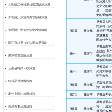
理
旅游
大理
大理丽江香格里拉西双版纳旅游
史文化的象
景——崇圣
女的爱情胜
大理丽江泸沽湖西双版纳旅游
早餐后
大理
民族村
，欣
大理丽江中甸泸沽湖西双版纳
第
3
天
旅游车
原姑苏”号
浪漫邂逅，
民族特色大
丽江香格里拉泸沽湖梅里雪山
早餐后乘车
虎跳峡
【已
第
4
天
旅游车
腾冲芒市瑞丽旅游
抵达
香格里
藏族同胞歌
早餐后前往
云南省特殊环线旅游
第
5
天
旅游车
亮湾大峡谷
到飞来寺。
纯玩品质旅游线路
早观
梅里雪
第
6
天
旅游车
沧江梅里峡
老年夕阳红旅游线路
第
7
天
旅游车
早餐后奔子
早餐后乘车
新婚夫妻旅游线路
程）：沿途
第
8
天
旅游车
母系氏族摩