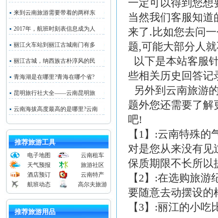
一定可以得到您想
来到云南旅游需要带着的两样东
当然我们客服知道
2017年，航班时刻表信息成为人
来了.比如您去问
题,可能大部分人就
丽江火车站到丽江古城南门有多
以下是本站客服
丽江古城，纳西族古朴淳风的民
些相关历史回答记录
青海湖是在哪里?青海在哪个省?
另外到云南旅游的
昆明旅行社大全——云南昆明旅
题外您还需要了解
云南海拔高度最高的是哪里?云南
吧!
【1】:云南特殊
推荐旅游工具
对是您从来没有见
电子地图
云南租车
保质期限不长所以
天气预报
旅游社区
酒店预订
云南特产
【2】:在选购旅
航班动态
高尔夫旅游
要随意去动摆设的
【3】:丽江的小
推荐旅游用品