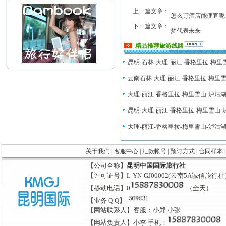
上一篇文章：
怎么订酒店能便宜呢
下一篇文章：
梦代表未来
精品推荐旅游线路
昆明-石林-大理-丽江-香格里拉-梅
云南石林-大理-丽江-香格里拉-梅里
大理-丽江-香格里拉-梅里雪山-泸沽
昆明-大理-丽江-香格里拉-梅里雪山
大理-丽江-香格里拉-梅里雪山-泸沽
关于我们
|
客服中心
|
汇款帐号
|
预订方式
|
合同样本
【公司全称】
昆明中国国际旅行社
【许可证号】L-YN-GJ00002(云南5A诚信旅行
【移动电话】0
（全天）
【业务 Q Q】
【网站联系人】客服：小郑 小张
【网站负责人】小李 手机：