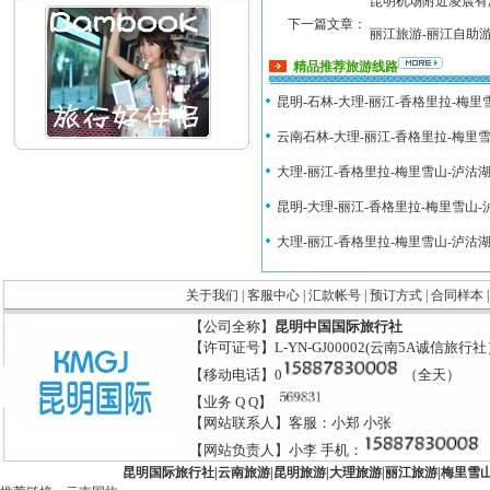
昆明机场附近凌晨有
下一篇文章：
丽江旅游-丽江自助
精品推荐旅游线路
昆明-石林-大理-丽江-香格里拉-梅
云南石林-大理-丽江-香格里拉-梅里
大理-丽江-香格里拉-梅里雪山-泸沽
昆明-大理-丽江-香格里拉-梅里雪山
大理-丽江-香格里拉-梅里雪山-泸沽
关于我们
|
客服中心
|
汇款帐号
|
预订方式
|
合同样本
【公司全称】
昆明中国国际旅行社
【许可证号】L-YN-GJ00002(云南5A诚信旅行
【移动电话】0
（全天）
【业务 Q Q】
【网站联系人】客服：小郑 小张
【网站负责人】小李 手机：
昆明国际旅行社
|
云南旅游
|
昆明旅游
|
大理旅游
|
丽江旅游
|
梅里雪