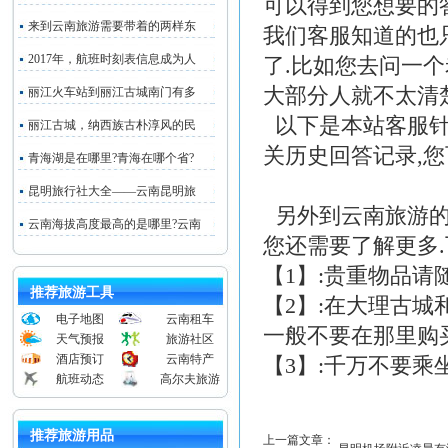
可以得到您想要的
来到云南旅游需要带着的两样东
我们客服知道的也
2017年，航班时刻表信息成为人
了.比如您去问一
大部分人就不太清楚
丽江火车站到丽江古城南门有多
以下是本站客服针
丽江古城，纳西族古朴淳风的民
关历史回答记录,您
青海湖是在哪里?青海在哪个省?
昆明旅行社大全——云南昆明旅
另外到云南旅游的
云南海拔高度最高的是哪里?云南
您还需要了解更多
【1】:贵重物品
推荐旅游工具
【2】:在大理古
电子地图
云南租车
一般不要在那里购
天气预报
旅游社区
酒店预订
云南特产
【3】:千万不要乘
航班动态
高尔夫旅游
推荐旅游用品
上一篇文章：