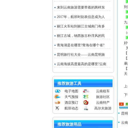
到
来到云南旅游需要带着的两样东
2017年，航班时刻表信息成为人
九
丽江火车站到丽江古城南门有多
（
丽江古城，纳西族古朴淳风的民
好
青海湖是在哪里?青海在哪个省?
另
【
昆明旅行社大全——云南昆明旅
【
暴
云南海拔高度最高的是哪里?云南
【
天
推荐旅游工具
上
电子地图
云南租车
下
天气预报
旅游社区
酒店预订
云南特产
航班动态
高尔夫旅游
昆明
云南
推荐旅游用品