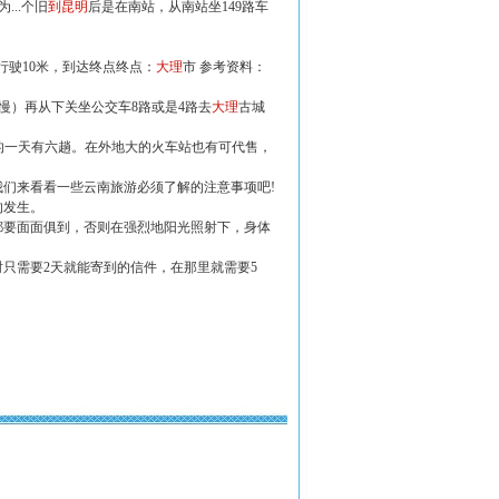
...个旧
到昆明
后是在南站，从南站坐149路车
..行驶10米，到达终点终点：
大理
市 参考资料：
慢）再从下关坐公交车8路或是4路去
大理
古城
的一天有六趟。在外地大的火车站也有可代售，
们来看看一些云南旅游必须了解的注意事项吧!
的发生。
都要面面俱到，否则在强烈地阳光照射下，身体
只需要2天就能寄到的信件，在那里就需要5