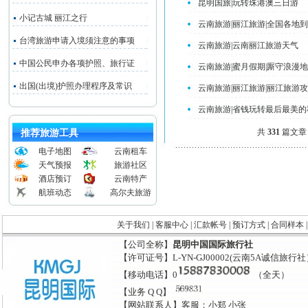
昆明国旅|玩转珠港澳三日游
小记古城 丽江之行
云南旅游|丽江旅游|全国各地
台湾旅游申请入境须注意的事项
云南旅游|云南丽江旅游天气
中国公民申办各项护照、旅行证
云南旅游|蜜月假期|厮守浪漫地
出国(出境)护照办理程序及常识
云南旅游|丽江旅游|丽江旅游
云南旅游|省钱玩转最后最美的
共
331
篇文
推荐旅游工具
电子地图
云南租车
天气预报
旅游社区
酒店预订
云南特产
航班动态
高尔夫旅游
关于我们
|
客服中心
|
汇款帐号
|
预订方式
|
合同样本
【公司全称】
昆明中国国际旅行社
【许可证号】L-YN-GJ00002(云南5A诚信旅行
【移动电话】0
（全天）
【业务 Q Q】
【网站联系人】客服：小郑 小张