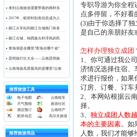
专职导游为你全程
来到云南旅游需要带着的两样东
点多停留，不好看
2017年，航班时刻表信息成为人
(3)由于你选择
丽江火车站到丽江古城南门有多
是自己的亲朋好友
丽江古城，纳西族古朴淳风的民
青海湖是在哪里?青海在哪个省?
怎样办理独立成团
1、你可通过我公
昆明旅行社大全——云南昆明旅
济情况选择住宿、
云南海拔高度最高的是哪里?云南
求进行报价，如果
订房、订餐、订车
推荐旅游工具
2、本网站根据云
电子地图
云南租车
天气预报
旅游社区
择。
酒店预订
云南特产
3、
独立成团人数
航班动态
高尔夫旅游
本的主要因素
。如
人数，我们才能够
推荐旅游用品