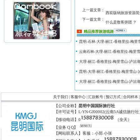
上一篇文章：
西双版纳旅游资源简
下一篇文章：
什么是散客拼团 ？
精品推荐旅游线路
昆明-石林-大理-丽江-香格里拉-梅
云南石林-大理-丽江-香格里拉-梅里
大理-丽江-香格里拉-梅里雪山-泸沽
昆明-大理-丽江-香格里拉-梅里雪山
大理-丽江-香格里拉-梅里雪山-泸沽
关于我们
|
客服中心
|
汇款帐号
|
预订方式
|
合同样本
【公司全称】
昆明中国国际旅行社
【许可证号】L-YN-GJ00002(云南5A诚信旅行
【移动电话】0
（全天）
【业务 Q Q】
【网站联系人】客服：小郑 小张