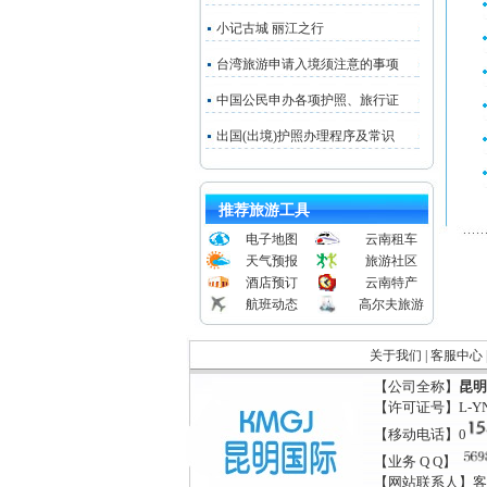
小记古城 丽江之行
台湾旅游申请入境须注意的事项
中国公民申办各项护照、旅行证
出国(出境)护照办理程序及常识
推荐旅游工具
电子地图
云南租车
天气预报
旅游社区
酒店预订
云南特产
航班动态
高尔夫旅游
关于我们
|
客服中心
【公司全称】
昆明
【许可证号】L-YN
【移动电话】0
【业务 Q Q】
【网站联系人】客