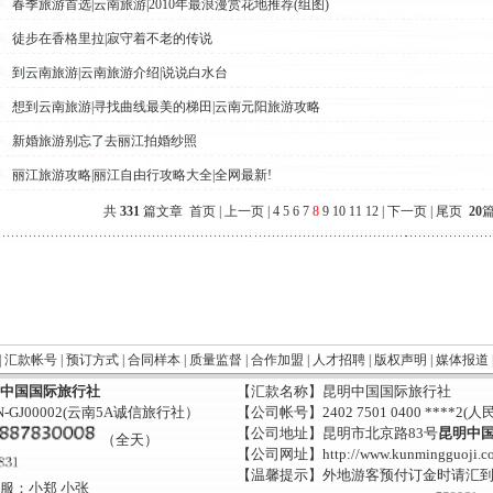
春季旅游首选|云南旅游|2010年最浪漫赏花地推荐(组图)
徒步在香格里拉|寂守着不老的传说
到云南旅游|云南旅游介绍|说说白水台
想到云南旅游|寻找曲线最美的梯田|云南元阳旅游攻略
新婚旅游别忘了去丽江拍婚纱照
丽江旅游攻略|丽江自由行攻略大全|全网最新!
共
331
篇文章
首页
|
上一页
|
4
5
6
7
8
9
10
11
12
|
下一页
|
尾页
20
篇
|
汇款帐号
|
预订方式
|
合同样本
|
质量监督
|
合作加盟
|
人才招聘
|
版权声明
|
媒体报道
中国国际旅行社
【汇款名称】昆明中国国际旅行社
-GJ00002(云南5A诚信旅行社）
【公司帐号】2402 7501 0400 ****2(人
【公司地址】昆明市北京路83号
昆明中
（全天）
【公司网址】http://www.kunmingguoji.c
【温馨提示】外地游客预付订金时请汇
服：小郑 小张