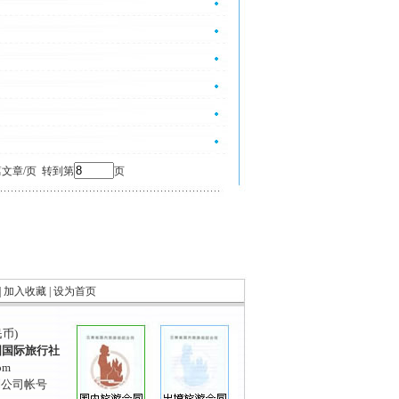
文章/页 转到第
页
|
加入收藏
|
设为首页
民币)
国国际旅行社
om
到公司帐号