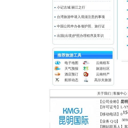
小记古城 丽江之行
台湾旅游申请入境须注意的事项
中国公民申办各项护照、旅行证
出国(出境)护照办理程序及常识
推荐旅游工具
电子地图
云南租车
天气预报
旅游社区
酒店预订
云南特产
航班动态
高尔夫旅游
关于我们
|
客服中心
【公司全称】
昆明
【许可证号】L-YN
【移动电话】0
【业务 Q Q】
【网站联系人】客