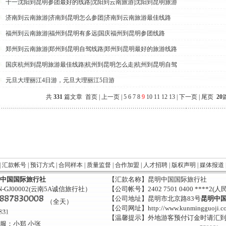
十一沈阳到昆明参团最好的线路|沈阳到云南旅游|沈阳到昆明旅游
济南到云南旅游|济南到昆明怎么参团|济南到云南旅游最佳线路
福州到云南旅游|福州到昆明有多远|国庆福州到昆明参团线路
郑州到云南旅游|郑州到昆明自驾线路|郑州到昆明最好的旅游线路
国庆杭州到昆明旅游最佳线路|杭州到昆明怎么走|杭州到昆明自驾
元旦大理丽江4日游，元旦大理丽江5日游
共
331
篇文章
首页
|
上一页
|
5
6
7
8
9
10
11
12
13
|
下一页
|
尾页
20
|
汇款帐号
|
预订方式
|
合同样本
|
质量监督
|
合作加盟
|
人才招聘
|
版权声明
|
媒体报道
中国国际旅行社
【汇款名称】昆明中国国际旅行社
-GJ00002(云南5A诚信旅行社）
【公司帐号】2402 7501 0400 ****2(人
【公司地址】昆明市北京路83号
昆明中
（全天）
【公司网址】http://www.kunmingguoji.c
【温馨提示】外地游客预付订金时请汇
服：小郑 小张