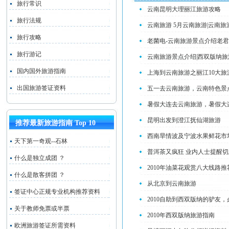
旅行常识
云南昆明大理丽江旅游攻略
旅行法规
云南旅游 5月云南旅游|云南
旅行攻略
老菌电-云南旅游景点介绍老君
旅行游记
云南旅游景点介绍|西双版纳旅
国内国外旅游指南
上海到云南旅游之丽江10大
出国旅游签证资料
五一去云南旅游，云南特色景
暑假大连去云南旅游，暑假大
昆明出发到澄江抚仙湖旅游
推荐最新旅游指南 Top 10
西南旱情波及宁波水果鲜花市
天下第一奇观--石林
普洱茶又疯狂 业内人士提醒
什么是独立成团 ？
2010年油菜花观赏八大线路推荐
什么是散客拼团 ？
从北京到云南旅游
签证中心正规专业机构推荐资料
2010自助到西双版纳的驴友
关于教师免票或半票
2010年西双版纳旅游指南
欧洲旅游签证所需资料