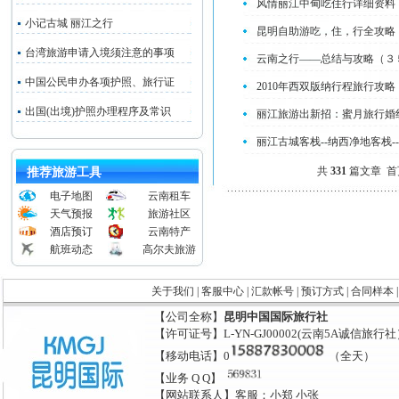
风情丽江中甸吃住行详细资料
小记古城 丽江之行
昆明自助游吃，住，行全攻略
台湾旅游申请入境须注意的事项
云南之行——总结与攻略（３
中国公民申办各项护照、旅行证
2010年西双版纳行程旅行攻略
出国(出境)护照办理程序及常识
丽江旅游出新招：蜜月旅行婚
丽江古城客栈--纳西净地客栈-
共
331
篇文章
首
推荐旅游工具
电子地图
云南租车
天气预报
旅游社区
酒店预订
云南特产
航班动态
高尔夫旅游
关于我们
|
客服中心
|
汇款帐号
|
预订方式
|
合同样本
【公司全称】
昆明中国国际旅行社
【许可证号】L-YN-GJ00002(云南5A诚信旅行
【移动电话】0
（全天）
【业务 Q Q】
【网站联系人】客服：小郑 小张