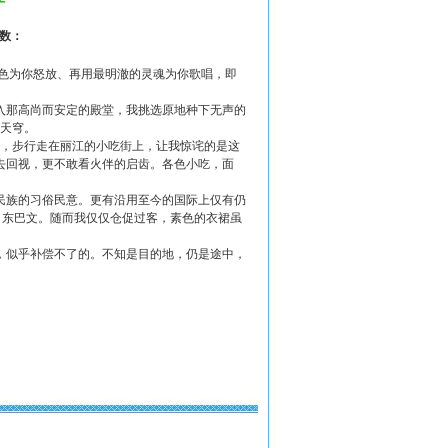
击数：
色为你怒放、再用最明澈的灵魂为你歌唱，即
那高尚而安定的殿堂，我挑选原地种下无声的
月天穹。
群，步行走在丽江的小吃街上，让我惊诧的是这
去回视，更不敢看火伴的启齿。各色小吃，面
民族的习俗民意。更有沿用至今的国际上仅有仍
，东巴文。随而我仅仅仓促过客，素色的衣裙虽
似乎补偿不了的。不知是目的地，仍是途中，