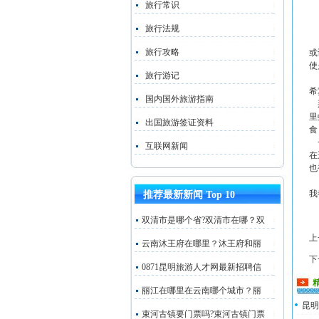
旅行常识
旅行法规
旅行攻略
或
使
旅行游记
拂
希
国内国外旅游指南
那
里
出国旅游签证资料
食
一
互联网新闻
在
也
丽
我
推荐最新新闻 Top 10
双清市是哪个省?双清市在哪？双
上
云南沐王府在哪里？沐王府和丽
下
0871昆明旅游人才网最新招聘信
丽江在哪里在云南哪个城市？丽
昆明
束河古镇要门票吗?束河古镇门票