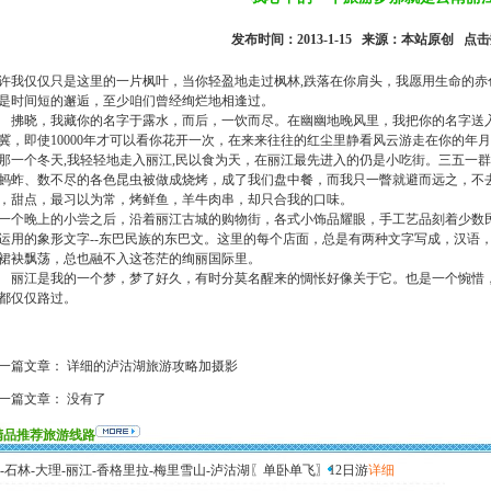
发布时间：2013-1-15 来源：本站原创 点
许我仅仅只是这里的一片枫叶，当你轻盈地走过枫林,跌落在你肩头，我愿用生命的赤
是时间短的邂逅，至少咱们曾经绚烂地相逢过。
晓，我藏你的名字于露水，而后，一饮而尽。在幽幽地晚风里，我把你的名字送入
冀，即使10000年才可以看你花开一次，在来来往往的红尘里静看风云游走在你的年
一个冬天,我轻轻地走入丽江,民以食为天，在丽江最先进入的仍是小吃街。三五一
蚂蚱、数不尽的各色昆虫被做成烧烤，成了我们盘中餐，而我只一瞥就避而远之，不
，甜点，最习以为常，烤鲜鱼，羊牛肉串，却只合我的口味。
个晚上的小尝之后，沿着丽江古城的购物街，各式小饰品耀眼，手工艺品刻着少数
运用的象形文字--东巴民族的东巴文。这里的每个店面，总是有两种文字写成，汉语
裙袂飘荡，总也融不入这苍茫的绚丽国际里。
江是我的一个梦，梦了好久，有时分莫名醒来的惆怅好像关于它。也是一个惋惜，
都仅仅路过。
一篇文章：
详细的泸沽湖旅游攻略加摄影
一篇文章： 没有了
精品推荐旅游线路
-石林-大理-丽江-香格里拉-梅里雪山-泸沽湖〖单卧单飞〗12日游
详细