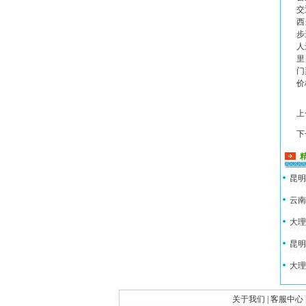
交
西
步
人
里
门
价
上
下
昆明
云南
大理
昆明
大理
关于我们
|
客服中心