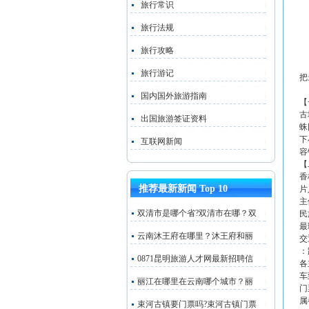
旅行常识
旅行法规
旅行攻略
旅行游记
把
国内国外旅游指南
【
古
出国旅游签证资料
蛛
下
互联网新闻
容
【
香
推荐最新新闻 Top 10
片
主
双清市是哪个省?双清市在哪？双
民
最
云南沐王府在哪里？沐王府和丽
交
：
0871昆明旅游人才网最新招聘信
各
车
丽江在哪里在云南哪个城市？丽
门
属
束河古镇要门票吗?束河古镇门票