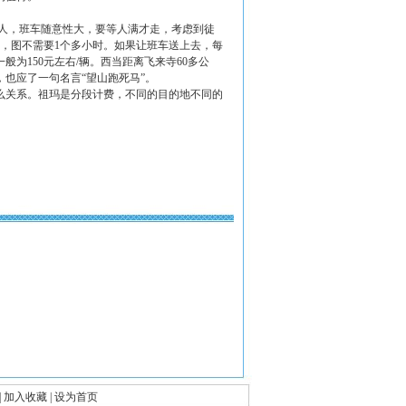
/人，班车随意性大，要等人满才走，考虑到徒
路，图不需要1个多小时。如果让班车送上去，每
为150元左右/辆。西当距离飞来寺60多公
也应了一句名言“望山跑死马”。
么关系。祖玛是分段计费，不同的目的地不同的
|
加入收藏
|
设为首页