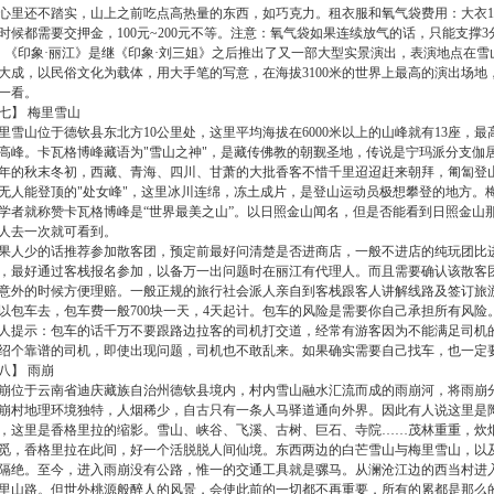
心里还不踏实，山上之前吃点高热量的东西，如巧克力。租衣服和氧气袋费用：大衣10
时候都需要交押金，100元~200元不等。注意：氧气袋如果连续放气的话，只能支撑3
、《印象·丽江》是继《印象·刘三姐》之后推出了又一部大型实景演出，表演地点在
大成，以民俗文化为载体，用大手笔的写意，在海拔3100米的世界上最高的演出场
一看。
七】 梅里雪山
里雪山位于德钦县东北方10公里处，这里平均海拔在6000米以上的山峰就有13座，最
高峰。卡瓦格博峰藏语为"雪山之神"，是藏传佛教的朝觐圣地，传说是宁玛派分支伽
年的秋末冬初，西藏、青海、四川、甘萧的大批香客不惜千里迢迢赶来朝拜，匍匐登山
无人能登顶的"处女峰"，这里冰川连绵，冻土成片，是登山运动员极想攀登的地方。
学者就称赞卡瓦格博峰是“世界最美之山”。以日照金山闻名，但是否能看到日照金山
人去一次就可看到。
果人少的话推荐参加散客团，预定前最好问清楚是否进商店，一般不进店的纯玩团比进店的
，最好通过客栈报名参加，以备万一出问题时在丽江有代理人。而且需要确认该散客
意外的时候方便理赔。一般正规的旅行社会派人亲自到客栈跟客人讲解线路及签订旅
以包车去，包车费一般700块一天，4天起计。包车的风险是需要你自己承担所有风险
人提示：包车的话千万不要跟路边拉客的司机打交道，经常有游客因为不能满足司机
绍个靠谱的司机，即使出现问题，司机也不敢乱来。如果确实需要自己找车，也一定
八】 雨崩
崩位于云南省迪庆藏族自治州德钦县境内，村内雪山融水汇流而成的雨崩河，将雨崩
崩村地理环境独特，人烟稀少，自古只有一条人马驿道通向外界。因此有人说这里是陶
，这里是香格里拉的缩影。雪山、峡谷、飞溪、古树、巨石、寺院……茂林重重，炊
觅，香格里拉在此间，好一个活脱脱人间仙境。东西两边的白芒雪山与梅里雪山，以
隔绝。至今，进入雨崩没有公路，惟一的交通工具就是骡马。从澜沧江边的西当村进入雨
里山路。但世外桃源般醉人的风景，会使此前的一切都不再重要，所有的累都是那么