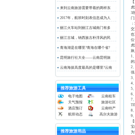
【
虎
来到云南旅游需要带着的两样东
3
2017年，航班时刻表信息成为人
门
：
丽江火车站到丽江古城南门有多
交
也
丽江古城，纳西族古朴淳风的民
位
虎
青海湖是在哪里?青海在哪个省?
旅
1
昆明旅行社大全——云南昆明旅
的
2
云南海拔高度最高的是哪里?云南
强
3
4
推荐旅游工具
5
6
电子地图
云南租车
7
天气预报
旅游社区
T
酒店预订
云南特产
8
航班动态
高尔夫旅游
9
【
宝
推荐旅游用品
为