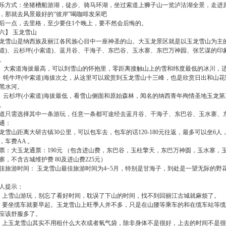
乐方式：坐猪槽船游湖，徒步、骑马环湖，坐过索道上狮子山一览泸沽湖全景，走进
，那就去风景最好的“彼岸”喝咖啡发呆吧
后一点，去里格，至少要住1个晚上，要不然会后悔的。
六】 玉龙雪山
龙雪山是纳西族及丽江各民族心目中一座神圣的山。大玉龙景区就是以玉龙雪山为主
道)、云杉坪(小索道)、蓝月谷、干海子、东巴谷、玉水寨、东巴万神园、张艺谋的
。
、大索道海拔最高，可以到雪山的怀抱里，零距离接触山上的雪和纬度最低的冰川，
、牦牛坪(中索道)海拔次之，从这里可以观赏到玉龙雪山十三峰，也是欣赏日出和山
黑水河。
、云杉坪(小索道)海拔最低，看雪山侧面和原始森林，闻名的纳西青年殉情圣地玉龙
。
道只需选择其中一条游玩，任意一条都可途经去蓝月谷、干海子、东巴谷、玉水寨、
通：
龙雪山距离大研古镇30公里，可以包车去，包车的话120-180元往返，最多可以坐
，车费AA 。
票：大玉龙通票：190元 （包含进山费，东巴谷，玉柱擎天，东巴万神圆，玉水寨，
寨，不含古城维护费 80及进山费225元）
佳旅游时间： 玉龙雪山最佳旅游时间为4~5月，特别是甘海子，到处是一望无际的野
人提示：
、上雪山游玩，别忘了看好时间，耽误了下山的时间，找不到回丽江古城就麻烦了。
、要坐缆车就要早起。玉龙雪山上旺季人并不多，只是在山腰等乘车的和在缆车站等
应该舒服多了。
、上玉龙雪山其实不用租什么大衣或者氧气袋，除非身体不是很好，上去的时间不是