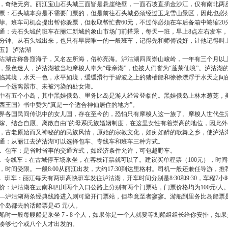
，奇绝无穷。丽江宝山石头城三面皆是悬崖绝壁，一面石坡直插金沙江，仅有南北两
票：石头城本身是不需要门票的，但是前往石头城必须经过玉龙雪山景区，因此也必须
菲。班车司机会提出帮你躲票，但收取帮忙费60元，不过你必须在车后备箱中蜷缩20
通：去石头城的班车在丽江新城的象山市场门前搭乘，每天一班，早上8点左右发车，
0分钟。从石头城出来，也只有早晨唯一的一般班车，记得先和师傅说好，让他记得叫
五】 泸沽湖
沽湖古称鲁窟海子，又名左所海，俗称亮海。泸沽湖四周崇山峻岭，一年有三个月以
，景色迷人，泸沽湖被当地摩梭人奉为“母亲湖”，也被人们誉为“蓬莱仙境”。泸沽湖
临其境，水天一色，水平如境，缓缓滑行于碧波之上的猪槽船和徐徐漂浮于水天之间
一个远离嚣市、未被污染的处女湖。
中有五个小岛，其中黑娃俄岛、里务比岛是游人经常登临的。黑娃俄岛上林木葱茏，
西王国》书中赞为“真是一个适合神仙居住的地方”。
界各国民间传说中的女儿国，存在至今的，恐怕只有摩梭人这一族了。摩梭人世代生
嫁、结合自愿、离散自由”的母系氏族婚姻制度，在这里女性有着崇高的地位，因此外
，古老原始而又神秘的的民族风情，原始的宗教文化，如痴如醉的歌舞之乡，使泸沽
通：从丽江去泸沽湖可以选择包车、专线车和班车三种方式。
． 包车：是省时省事的交通方式，如经济条件允许，可包越野车。
． 专线车：在古城停车场乘坐，在客栈订票就可以了。建议买单程票（100元），时间
，时间受限。一般8:00从丽江出发，大约17:30到达里格村。司机一般还兼任导游
． 班车：丽江每天有两班高快班车发往泸沽湖，开车时间分别是8:30和9:30，车程7小
价：泸沽湖在云南和四川两个入口公路上分别有两个门票站，门票价格均为100元/人
—泸沽湖两条经典线路进入则可避开门票站，但毕竟至者寥寥。游船到里务比岛船票是 30
个岛都去的话船票是45 元/人。
船时一般每艘船是乘坐 7 - 8 个人，如果你是一个人就要等划船组组长给你安排，如
凑够七个或八个人才出发的。