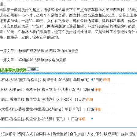
通：
当温泉一般是徒步的起点，德钦客运站每天下午三点有班车接送村民至西当村，15元
进去还需要4—5小时，坐班车不是很合适。西当村与西当温泉相隔8公里，全是上山
还要多加钱，一趟50—80元。入住在飞来寺，可在公路边等车。建议和租车辆，价格一般
，其实直线距离是非常近的，两者隔澜沧江遥遥相望，不过想去跟前的话要绕行很远，
票：80元，在柏林大桥门票购票，也可在徒步起点处补票，又是错过了补票也没有什
格，价格是一定的，没有还价的余地。
一篇文章：
秋季西双版纳旅游-西双版纳旅游景点
一篇文章：
详细的泸沽湖旅游攻略加摄影
精品推荐旅游线路
-石林-大理-丽江-香格里拉-梅里雪山-泸沽湖〖单卧单飞〗12日游
详细
石林-大理-丽江-香格里拉-梅里雪山-泸沽湖〖双飞〗12日游
详细
-丽江-香格里拉-梅里雪山-泸沽湖〖火车双卧〗11日游
详细
-大理-丽江-香格里拉-梅里雪山-泸沽湖〖单卧单飞〗11日游
详细
-丽江-香格里拉-梅里雪山-泸沽湖〖双飞〗11日游
详细
|
汇款帐号
|
预订方式
|
合同样本
|
质量监督
|
合作加盟
|
人才招聘
|
版权声明
|
媒体报道