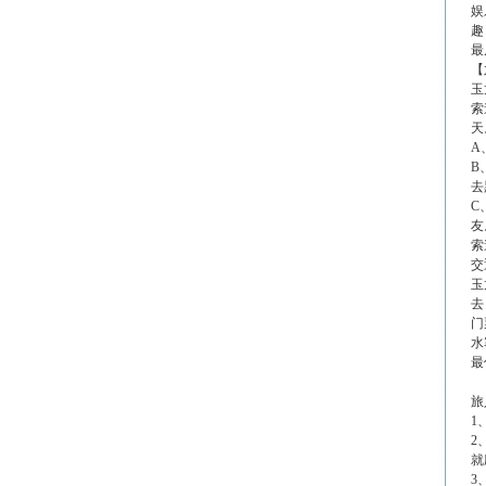
娱
趣
最
【
玉
索
天
A
B
去
C
友
索
交
玉
去
门
水
最
旅
1
2
就
3