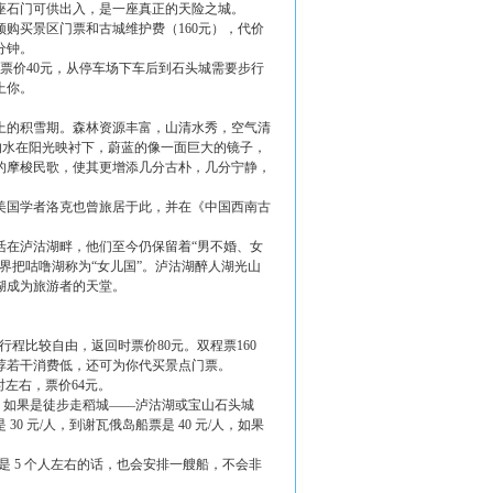
座石门可供出入，是一座真正的天险之城。
购买景区门票和古城维护费（160元），代价
分钟。
票价40元，从停车场下车后到石头城需要步行
上你。
上的积雪期。森林资源丰富，山清水秀，空气清
的水在阳光映衬下，蔚蓝的像一面巨大的镜子，
的摩梭民歌，使其更增添几分古朴，几分宁静，
美国学者洛克也曾旅居于此，并在《中国西南古
活在泸沽湖畔，他们至今仍保留着“男不婚、女
界把咕噜湖称为“女儿国”。泸沽湖醉人湖光山
湖成为旅游者的天堂。
行程比较自由，返回时票价80元。双程票160
，推荐若干消费低，还可为你代买景点门票。
时左右，票价64元。
。如果是徒步走稻城——泸沽湖或宝山石头城
 元/人，到谢瓦俄岛船票是 40 元/人，如果
果是 5 个人左右的话，也会安排一艘船，不会非