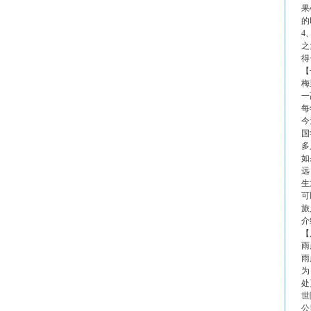
果
的
4
之
得
【
梅
一
每
今
国
多
如
远
生
可
旅
介
【
雨
雨
为
处
世
公