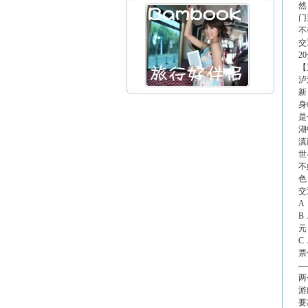
然
门
不
交
2
【
泸
新
身
是
湖
滇
世
不
色
交
A
B
元
C
票
—
两
游
要