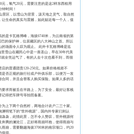
元，氧气20元，需要注意的是这2样东西租用
分钟时间！
雪山景区，以雪山为背景，汲天地之灵气，取自然
地，让生命的真实与震撼，如此贴近每一个人，值
高的是卡瓦格博峰，海拔6740米，为云南省的第
居巴的保护神，位居藏区的八大神山之首。所以
的场面令人叹为观止。 此外卡瓦格博峰是迄
梅里雪山在藏民心中是一座圣山，早在30年代美
那就全凭运气了，有的人去十次也看不到，而很
普通团贵120-250元。如果价格相差不
团是否正规的旅行社或户外俱乐部，以便万一发
游合同，并且会替客人购买保险。如果人多的话
。
的要求而被丢在半路上，为了安全，最好让客栈
要记得把车牌号等拍照备案。
分为上下两个自然村，两地合计农户二三十家。
渊明笔下的“世外桃源”，国内外专家们则认
烟袅袅，此情此景，怎不令人赞叹，世外桃源何
及奔腾的澜沧江，正好将雨崩环抱，使得雨崩与
崩，需要翻越海拔3700米的南宗垭口，约20
的值得。