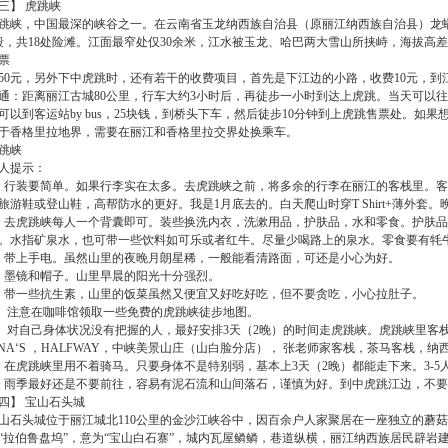
三】 虎跳峡
跳峡，中国最深的峡谷之一。在云南省玉龙纳西族自治县（原丽江纳西族自治县）龙
段，共18处险滩。江面最窄处仅30余米，江水被玉龙、哈巴两大雪山所挟峙，海拔高差
票
50元，另外下中虎跳时，还有若干的收费项目，首先是下江边的小路，收费10元，到江
通：距离丽江古城80公里，行车大约3小时后，再徒步一小时到达上虎跳。当天可以往
可以到客运站by bus，25块钱，到桥头下车，然后徒步10分钟到上虎跳售票处。如
于香格里拉地界，需要在丽江和香格里拉交界处换乘车。
跳峡
人提示：
、行装要简单。如果行李实在太多。去虎跳峡之前，将多余的行李在丽江的客栈里。
旅游鞋或登山鞋，高帮防水的更好。我是1月底去的。白天爬山时穿T Shirt+薄外套
、去虎跳峡每人一个背囊即可。装些换洗内衣，洗漱用品，护肤品，水和零食。护肤
。水指矿泉水，也可带一些饮料如可乐或者红牛。尽量少喝路上的泉水。零食要有牦
、带上手电。虽然山里的夜晚月朗星稀，一般能看清路面，可还是小心为好。
、墨镜和帽子。山里早晨的阳光十分强烈。
、带一些抗生素，山里的饭菜虽然又便宜又好吃好吃，但不要贪吃，小心拉肚子。
、 注意在咖啡馆领取一些免费的虎跳峡徒步地图。
、 对自己身体状况没有把握的人，最好安排3天（2晚）的时间走虎跳峡。虎跳峡里客栈
INA‘S ，HALFWAY，中峡美景山庄（山白脸分店）， 张老师家客栈，茶马客栈，
、在虎跳峡里用不着骑马。只要身体不是特别弱，基本上3天（2晚）都能走下来。3-5
、雨季最好还是不要前往，容易有泥石流和山间落石，谨慎为好。到中虎跳江边，不
四】 宝山石头城
山石头城位于丽江城北110公里的金沙江峡谷中，因百余户人家聚居在一座独立的蘑
“拉伯鲁盘坞”，意为“宝山白石寨”，城内瓦屋鳞鳞，巷道纵横，丽江纳西族居民辟岩