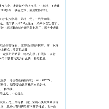
蟠乡东北。虎跳峡分为上虎跳、中虎跳、下虎跳
3900多米，峡谷之深，位居世界前列。
边过小桥5元，天梯10元，一线天10元。
返。包车费大约250元往返，如果不喜欢包车，
果想到中虎跳那您就必须另外包车了，因为中虎跳
客栈会替你保管。贵重物品随身携带。穿一双好
。晚上很凉，要穿羽绒服
品一定要带防晒霜。地处高原，日照长，辐射
牛肉干或者巧克力什么的，补充能量。
很多，可住在山白脸客栈（WOODY‘S，
纳西雅阁。 听说夏山泉客栈更欢迎老外。
人一伴为佳。
要靠太近，小心湿滑。
菇状巨石之上而得名。丽江宝山石头城纳西语称
建屋，房屋柱石和房沿石均随势打成，古朴自