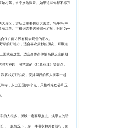
原始村落，永宁乡泡温泉。如果这些你都不感兴
的大景区，游玩点主要包括大索道、牦牛坪(中
印象丽江等。可根据需要选择部分游玩，时间为一
适合住在南方没有机会观雪的朋友。
花野草的好地方，适合喜欢摄影的朋友。可顺道
第三国就在这里。适合身体条件怕高原反应的朋
东巴万神园、张艺谋的《印象丽江》等景点。
6人，跟客栈好好说说，安排同行的客人拼车一起
玉峰寺，东巴王国共6个点，只推荐东巴谷和玉
花。
缆车的人很多，所以一定要早点去。淡季去的话
很长，一般情况下，穿一件毛衣和外套就行，如