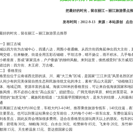
把最好的时光，留在丽江～丽江旅游景点
发布时间：2012-9-13 来源：本站原创 点
最好的时光，留在丽江～丽江旅游景点推荐
一】丽江古城
城以四方街为古城中心，四通八达，周围小巷通幽。从四方街四角延伸出四大主街，
网交错，往来畅便。街道全用五彩石铺砌，平坦洁净，晴不扬尘，雨不积水。几乎每
小桥座座，形成“家家流水，户户垂扬”的独特风貌。来到这里，倏然感受到“东方威尼
错过的：四方街、木王府、万古楼。
二】 香格里拉
格里拉位于云南省西北部的滇、川、藏“大三角”区域，是国家“三江并流”风景名胜区
人间少有的完美保留自然生态和民族传统文化的净土，素有“高山大花园”、“动植物王
体、地域辽阔、资源丰富的县城。海拔3280米的香格里拉，可让来自低海拔国家和
族风情，而不必担心发生“高山反应”。皑皑雪山、广阔无垠的草原、鲜红的莨菪花、
理想的“如意宝地”，藏族民歌唱道：“太阳最早照耀的地方，是东方的结塘，人间最殊
通
距离丽江古城大约180公里，车程大约3-4小时。推荐乘坐旅游专线车，140元往返
主要景点。也可以到客运站乘坐公交车前往，大约每个小时一班车出发。车费往返应该
到各景点，因此反而会增加很多费用。适合在香格里拉游玩两天以上的朋友。包车的话
票：碧塔海:30元、纳帕海:30元、白水台:30元、松赞林寺:85元、飞来寺:20元、东竹林
都湖:15元、天生桥温泉:15元、普达措国家公园