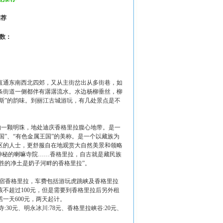
推荐
击数：
直通东南西北四郊，又从主街岔出从多街巷，如
条街道一侧都伴有潺潺流水。水边杨柳垂丝，柳
斯”的韵味。到丽江古城游玩，有几处景点是不
的一颗明珠，地处迪庆香格里拉腹心地带。是一
国”、“有色金属王国”的美称。是一个以藏族为
地区的人士，更舒服自在地观赏大自然美景和领略
神秘的喇嘛寺院……香格里拉，自古就是藏民族
胜的净土是奶子河畔的香格里拉”。
，夜宿香格里拉，车费包括游玩虎跳峡及香格里拉
不超过100元，但是需要到香格里拉后另外租
一天600元，两天起计。
寺:30元、明永冰川:78元、香格里拉峡谷:20元、