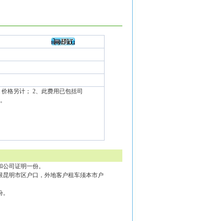
，价格另计； 2、此费用已包括司
考。
和公司证明一份。
限昆明市区户口，外地客户租车须本市户
份。