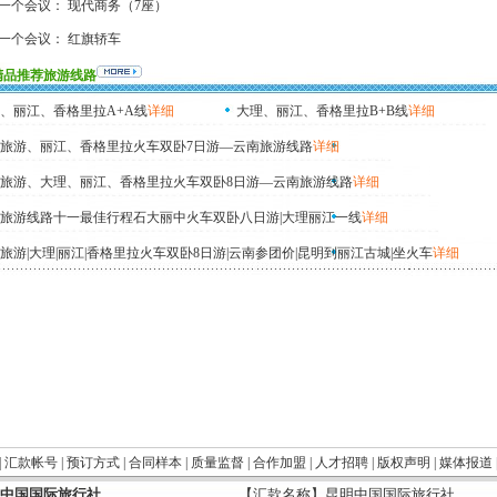
一个会议：
现代商务（7座）
一个会议：
红旗轿车
精品推荐旅游线路
、丽江、香格里拉A+A线
详细
大理、丽江、香格里拉B+B线
详细
旅游、丽江、香格里拉火车双卧7日游—云南旅游线路
详细
旅游、大理、丽江、香格里拉火车双卧8日游—云南旅游线路
详细
旅游线路十一最佳行程石大丽中火车双卧八日游|大理丽江一线
详细
旅游|大理|丽江|香格里拉火车双卧8日游|云南参团价|昆明到丽江古城|坐火车
详细
|
汇款帐号
|
预订方式
|
合同样本
|
质量监督
|
合作加盟
|
人才招聘
|
版权声明
|
媒体报道
中国国际旅行社
【汇款名称】昆明中国国际旅行社