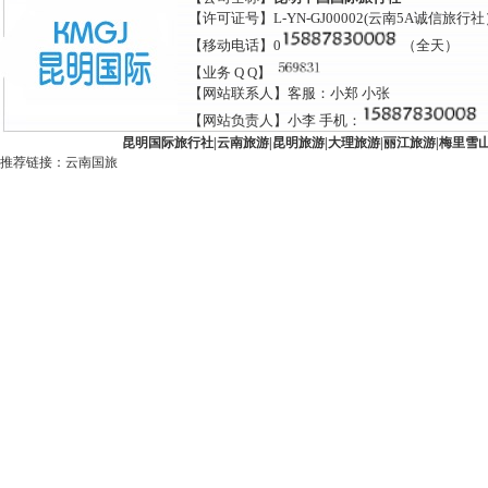
【许可证号】L-YN-GJ00002(云南5A诚信旅行
【移动电话】0
（全天）
【业务 Q Q】
【网站联系人】客服：小郑 小张
【网站负责人】小李 手机：
昆明国际旅行社
|
云南旅游
|
昆明旅游
|
大理旅游
|
丽江旅游
|
梅里雪
推荐链接：
云南国旅