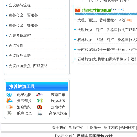
下一个会议：
别克商务（7座）
会议接待流程
精品推荐旅游线路
商务会议订票服务
大理、丽江、香格里拉A+A线
详细
商务会议订餐服务
大理旅游、丽江、香格里拉火车双卧
会展考察/旅游
石林旅游、大理、丽江、香格里拉火
会议预算
云南旅游线路十一最佳行程石大丽中
会议服务承诺
石林旅游|大理|丽江|香格里拉火车双
会议旅游景点--西双版纳
推荐旅游工具
电子地图
云南租车
天气预报
旅游社区
酒店预订
云南特产
航班动态
高尔夫旅游
关于我们
|
客服中心
|
汇款帐号
|
预订方式
|
合同样本
【公司全称】
昆明中国国际旅行社