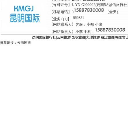
【许可证号】L-YN-GJ00002(云南5A诚信旅行
【移动电话】0
（全天）
【业务 Q Q】
【网站联系人】客服：小郑 小张
【网站负责人】小李 手机：
昆明国际旅行社
|
云南旅游
|
昆明旅游
|
大理旅游
|
丽江旅游
|
梅里雪
推荐链接：
云南国旅