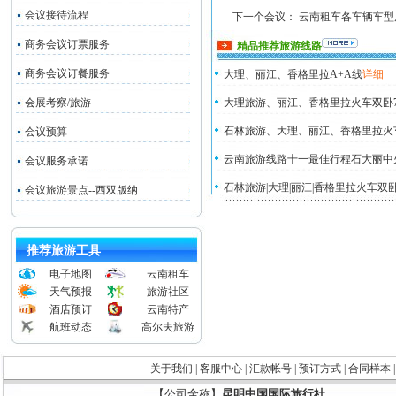
会议接待流程
下一个会议：
云南租车各车辆车型
商务会议订票服务
精品推荐旅游线路
商务会议订餐服务
大理、丽江、香格里拉A+A线
详细
会展考察/旅游
大理旅游、丽江、香格里拉火车双卧
石林旅游、大理、丽江、香格里拉火
会议预算
云南旅游线路十一最佳行程石大丽中
会议服务承诺
石林旅游|大理|丽江|香格里拉火车双
会议旅游景点--西双版纳
推荐旅游工具
电子地图
云南租车
天气预报
旅游社区
酒店预订
云南特产
航班动态
高尔夫旅游
关于我们
|
客服中心
|
汇款帐号
|
预订方式
|
合同样本
【公司全称】
昆明中国国际旅行社