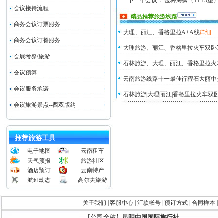
下一个会议：
金杯海狮（11-15座
会议接待流程
精品推荐旅游线路
商务会议订票服务
大理、丽江、香格里拉A+A线
详细
商务会议订餐服务
大理旅游、丽江、香格里拉火车双卧
会展考察/旅游
石林旅游、大理、丽江、香格里拉火
会议预算
云南旅游线路十一最佳行程石大丽中
会议服务承诺
石林旅游|大理|丽江|香格里拉火车双
会议旅游景点--西双版纳
推荐旅游工具
电子地图
云南租车
天气预报
旅游社区
酒店预订
云南特产
航班动态
高尔夫旅游
关于我们
|
客服中心
|
汇款帐号
|
预订方式
|
合同样本
【公司全称】
昆明中国国际旅行社