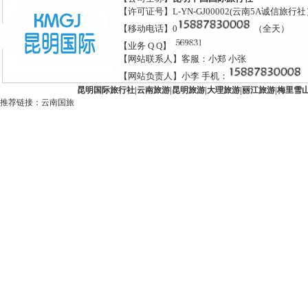
【许可证号】L-YN-GJ00002(云南5A诚信旅行
【移动电话】0
（全天）
【业务 Q Q】
【网站联系人】客服：小郑 小张
【网站负责人】小李 手机：
昆明国际旅行社
|
云南旅游
|
昆明旅游
|
大理旅游
|
丽江旅游
|
梅里雪
推荐链接：
云南国旅