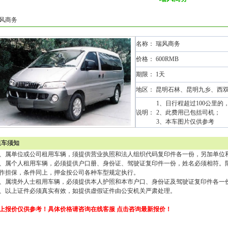
风商务
名称： 瑞风商务
价格： 600RMB
期限： 1天
地区： 昆明石林、昆明九乡、西
1、日行程超过100公里的
说明：
2、此费用已包括司机；
3、本车图片仅供参考
租车须知
、属单位或公司租用车辆，须提供营业执照和法人组织代码复印件各一份，另加单位
、属个人租用车辆，必须提供户口册、身份证、驾驶证复印件一份，姓名必须相符。
作担保，条件同上，押金按公司各种车型规定执行。
、属境外人士租用车辆，必须提供本人护照和本市户口、身份证及驾驶证复印件各一
、以上证件必须真实有效，如提供虚假证件由公安机关严肃处理。
上报价仅供参考！具体价格请咨询在线客服
点击咨询最新报价
！