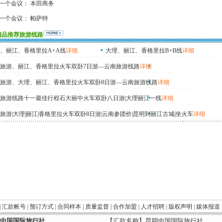
一个会议：
本田商务
一个会议：
帕萨特
精品推荐旅游线路
、丽江、香格里拉A+A线
详细
大理、丽江、香格里拉B+B线
详细
旅游、丽江、香格里拉火车双卧7日游—云南旅游线路
详细
旅游、大理、丽江、香格里拉火车双卧8日游—云南旅游线路
详细
旅游线路十一最佳行程石大丽中火车双卧八日游|大理丽江一线
详细
旅游|大理|丽江|香格里拉火车双卧8日游|云南参团价|昆明到丽江古城|坐火车
详细
|
汇款帐号
|
预订方式
|
合同样本
|
质量监督
|
合作加盟
|
人才招聘
|
版权声明
|
媒体报道
中国国际旅行社
【汇款名称】昆明中国国际旅行社