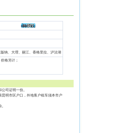
双版纳、大理、丽江、香格里拉、泸沽湖
，价格另计；
和公司证明一份。
限昆明市区户口，外地客户租车须本市户
份。