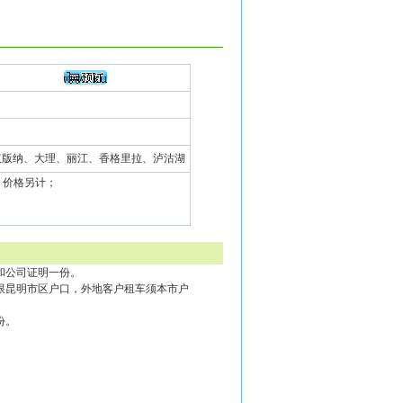
双版纳、大理、丽江、香格里拉、泸沽湖
，价格另计；
和公司证明一份。
限昆明市区户口，外地客户租车须本市户
份。