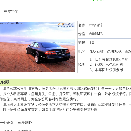
中华轿车
名称： 中华轿车
价格： 600RMB
期限： 1天
地区： 昆明石林、昆明九乡、西
1、日行程超过100公里的
说明：
2、此费用已包括司机；
3、本车图片仅供参考
租车须知
、属单位或公司租用车辆，须提供营业执照和法人组织代码复印件各一份，另加单位
、属个人租用车辆，必须提供户口册、身份证、驾驶证复印件一份，姓名必须相符。
作担保，条件同上，押金按公司各种车型规定执行。
、属境外人士租用车辆，必须提供本人护照和本市户口、身份证及驾驶证复印件各一
、以上证件必须真实有效，如提供虚假证件由公安机关严肃处理
一个会议：
三菱越野