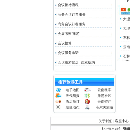
下
会议接待流程
商务会议订票服务
大理
商务会议订餐服务
大理
会展考察/旅游
石林
会议预算
云南
会议服务承诺
石林
会议旅游景点--西双版纳
推荐旅游工具
电子地图
云南租车
天气预报
旅游社区
酒店预订
云南特产
航班动态
高尔夫旅游
关于我们
|
客服中心
【公司全称】
昆明