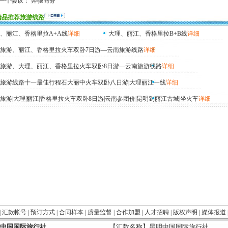
一个会议：
奔驰商务
精品推荐旅游线路
、丽江、香格里拉A+A线
详细
大理、丽江、香格里拉B+B线
详细
旅游、丽江、香格里拉火车双卧7日游—云南旅游线路
详细
旅游、大理、丽江、香格里拉火车双卧8日游—云南旅游线路
详细
旅游线路十一最佳行程石大丽中火车双卧八日游|大理丽江一线
详细
旅游|大理|丽江|香格里拉火车双卧8日游|云南参团价|昆明到丽江古城|坐火车
详细
|
汇款帐号
|
预订方式
|
合同样本
|
质量监督
|
合作加盟
|
人才招聘
|
版权声明
|
媒体报道
中国国际旅行社
【汇款名称】昆明中国国际旅行社