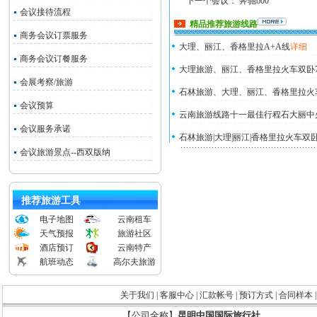
下一个会议：
奔驰600
会议接待流程
精品推荐旅游线路
商务会议订票服务
大理、丽江、香格里拉A+A线
详细
商务会议订餐服务
大理旅游、丽江、香格里拉火车双卧
会展考察/旅游
石林旅游、大理、丽江、香格里拉火
会议预算
云南旅游线路十一最佳行程石大丽中
会议服务承诺
石林旅游|大理|丽江|香格里拉火车双
会议旅游景点--西双版纳
推荐旅游工具
电子地图
云南租车
天气预报
旅游社区
酒店预订
云南特产
航班动态
高尔夫旅游
关于我们
|
客服中心
|
汇款帐号
|
预订方式
|
合同样本
【公司全称】
昆明中国国际旅行社