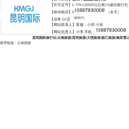
【许可证号】L-YN-GJ00002(云南5A诚信旅行
【移动电话】0
（全天）
【业务 Q Q】
【网站联系人】客服：小郑 小张
【网站负责人】小李 手机：
昆明国际旅行社
|
云南旅游
|
昆明旅游
|
大理旅游
|
丽江旅游
|
梅里雪
推荐链接：
云南国旅