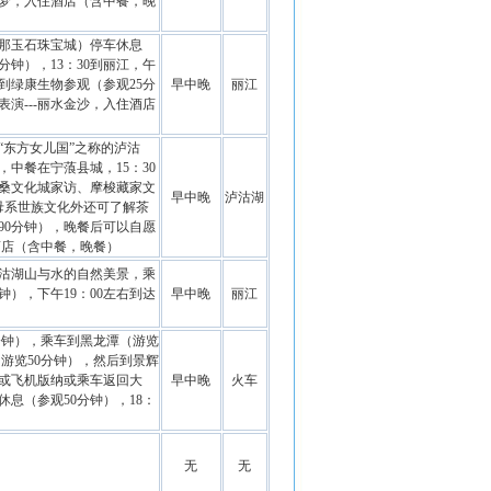
梦，入住
酒店
（含中餐，晚
支那玉石珠宝城）停车休息
0分钟），13：30到丽江，午
到绿康生物参观（参观25分
早中晚
丽江
演---丽水金沙，入住
酒店
“东方女儿国”之称的泸沽
中餐在宁蒗县城，15：30
桑文化城家访、摩梭藏家文
早中晚
泸沽湖
母系世族文化外还可了解茶
90分钟），晚餐后可以自愿
酒店
（含中餐，晚餐）
泸沽湖山与水的自然美景，乘
），下午19：00左右到达
早中晚
丽江
分钟），乘车到黑龙潭（游览
游览50分钟），然后到景辉
，或飞机版纳或乘车返回
大
早中晚
火车
休息（参观50分钟），18：
无
无