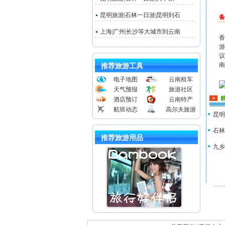
昆明旅游|石林一日游|昆明到石
备
上海|广州|长沙等大城市到云南
香
游
议
南
推荐旅游工具
电子地图
云南租车
天气预报
旅游社区
酒店预订
云南特产
航班动态
高尔夫旅游
昆明
石林
推荐旅游用品
九乡