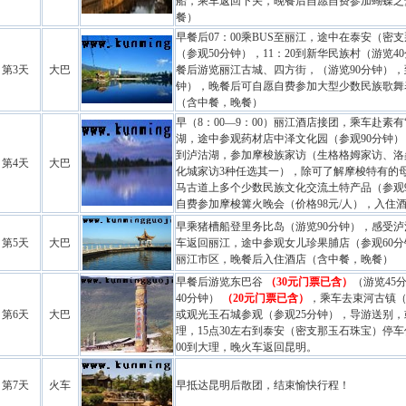
船，乘车返回下关，晚餐后自愿自费参加蝴蝶之
餐）
早餐后07：00乘BUS至丽江，途中在泰安（密
（参观50分钟），11：20到新华
民族村
（游览4
第3天
大巴
餐后游览丽江古城、四方街，（游览90分钟），
钟），晚餐后可自愿自费参加大型少数民族歌舞表
（含中餐，晚餐）
早（8：00—9：00）丽江
酒店
接团，乘车赴素有
湖，途中参观药材店中泽文化园（参观90分钟），
到泸沽湖，参加摩梭族家访（生格格姆家访、洛
第4天
大巴
化城家访3种任选其一），除可了解摩梭特有的
马古道上多个少数民族文化交流土特产品（参观
自费参加摩梭篝火晚会（价格98元/人），入住
早乘猪槽船登里务比岛（游览90分钟），感受
第5天
大巴
车返回丽江，途中参观女儿珍果脯店（参观60分钟
丽江市区，晚餐后入住
酒店
（含中餐，晚餐）
早餐后游览东巴谷
（30元门票已含）
（游览45
40分钟）
（20元门票已含）
，乘车去束河古镇（
第6天
大巴
或观光玉石城参观（参观25分钟），导游送别
理
，15点30左右到泰安（密支那玉石珠宝）停车
00到
大理
，晚火车返回昆明。
第7天
火车
早抵达昆明后散团，结束愉快行程！