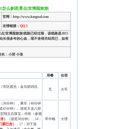
价|怎么参团|景点|世博园旅游|
官网：http://www.kmguol.com
友情链接：
QQ 2
景点|世博园旅游|线路已经过期，该线路是2015
站长很多年的心血，现不舍得关站而已，如有
长：小郑 小张
用餐
住宿
（市区观光：金马碧鸡坊、
无
火车
（30分钟），乘车（40分钟
览45分钟）。游览天龙八部
观宏翔玉石珠宝—作邑（参观
已含）
（游览50分钟），14：
早中晚
大理
元门票已含）
，17：30下游