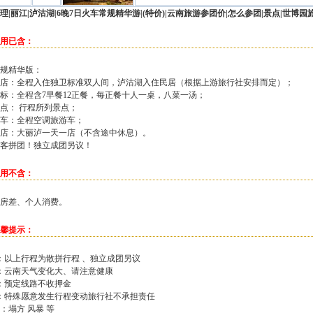
理
|丽江|泸沽湖|6晚7日火车常规精华游|(特价)|云南旅游参团价|怎么参团|景点|世博园旅
用已含：
规精华版：
店：全程入住独卫标准双人间，泸沽湖入住民居（根据上游旅行社安排而定）；
标：全程含7早餐12正餐，每正餐十人一桌，八菜一汤；
点： 行程所列景点；
车：全程空调旅游车；
店：大丽泸一天一店（不含途中休息）。
客拼团！独立成团另议！
用不含：
房差、个人消费。
馨提示：
：以上行程为散拼行程 、独立成团另议
：云南天气变化大、请注意健康
：预定线路不收押金
：特殊愿意发生行程变动旅行社不承担责任
：塌方 风暴 等