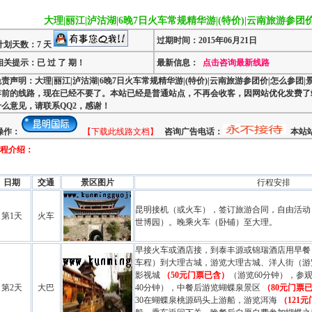
大理|丽江|泸沽湖|6晚7日火车常规精华游|(特价)|云南旅游参团
过期时间：2015年06月21日
计划天数：7 天
相关提示：已 过 了 期！
最新信息：
点击咨询最新线路
责声明：大理|丽江|泸沽湖|6晚7日火车常规精华游|(特价)|云南旅游参团价|怎么参团|
年前的线路，现在已经不要了。本站已经是普通站点，不再会收客，因网站优化发费了
什么意见，请联系QQ2，感谢！
操作：
【下载此线路文档】
咨询广告电话：
本站站
程介绍：
日期
交通
景区图片
行程安排
昆明接机（或火车），签订旅游合同，自由活动
第1天
火车
世博园）。晚乘火车（卧铺）至
大理
。
早接火车或
酒店
接，到泰丰源或锦瑞
酒店
用早餐
车程）到
大理
古城，游览
大理
古城、洋人街（游
影视城
（50元门票已含）
（游览60分钟），参
第2天
大巴
40分钟），中餐后游览蝴蝶泉景区
（80元门票
30在蝴蝶泉桃源码头上游船，游览洱海
（121