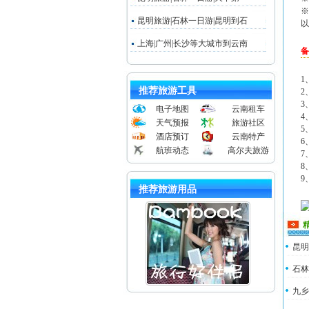
※
昆明旅游|石林一日游|昆明到石
以
上海|广州|长沙等大城市到云南
备
1
推荐旅游工具
2
3
电子地图
云南租车
4
天气预报
旅游社区
5
酒店预订
云南特产
6
航班动态
高尔夫旅游
7
8
9
推荐旅游用品
昆明
石林
九乡