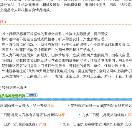
其他物品：手机及充电器、相机及胶卷、数码摄像机、电源转换插头、纸巾、纸和笔
上物品个人可根据自身情况增减。
注：
、以上行程及标准可根据你的要求做调整，小孩按实际情况，费用另议
、旅行途中请不要轻信当地农民拉客，听从导游安排，产生后果自理。
、在不减少景点的情况下，我社有权对行程作相应的调整，但不影响原订标准及景点
、因客人中途离团或改变行程而产生的额外费用我社不予承担。
、因人力不可抗拒因素（如塌方、山体滑坡等）造成滞留所产生的费用，由客人自理
、节假日、少数民族节日以及淡旺季都会影响价格的浮动，详情请电话垂询，网上价
、昆明市区游客我们提供上门签订合同服务，可到您的酒店、单位、住所办理业务：
、外地游客请提前2天到30天网上预订及电话报名（需提前预付订金到公司帐上确保订
、云南当地特产：云南白药、茶叶、卷烟、珠宝玉器、木雕工艺品、鲜花、干花、野
转播到腾讯微博
精品推荐旅游线路
旅游|石林一日游|天下第一奇观
详细
昆明旅游|石林一日游|昆明到石林有多远
二日游|昆明去石林有多远|石林好玩吗|
详细
九乡二日游（昆明旅游线路）
详
一日游（昆明旅游线路）
详细
九乡一日游|九乡在哪里|昆明到九乡旅游|昆明