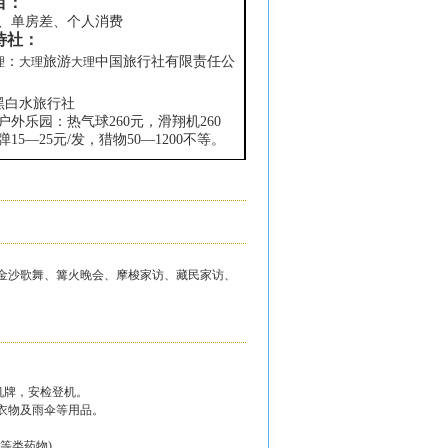
目：
、单房差、个人消费
待社：
：
旅游
中国旅行社有限责任公
理
大理
大理
黑白水旅行社
户外乐园：热气球
260
元，滑翔机
260
弹
15
—
25
元
/
发，猎物
50
—
1200
不等。
金沙歌舞、篝火晚会、摩梭家访、藏民家访、
机牌，安检登机。
衣物及雨伞等用品。
等类药物)。