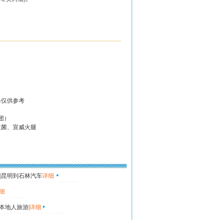
。
。
。
格仅供参考
团）
生菌、宣威火腿
|昆明到石林汽车
详细
细
本地人旅游|
详细