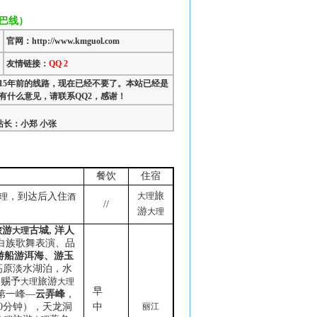
巴线）
官网：http://www.kmguol.com
友情链接：
QQ 2
15年前的线路，现在已经不要了。本站已经是
有什么意见，请联系QQ2，感谢！
长：小郑 小张
餐饮
住宿
旅
，到达后入住
大理
理
酒
//
游
大理
旅游
古城
,
洋人
大理
白族歌舞表演、品
游船游洱海、游玉
高原淡水湖泊，水
然赐予
旅游
大理
大理
早
第一峰—
云弄峰
，
中
0
分钟），天龙洞
丽江