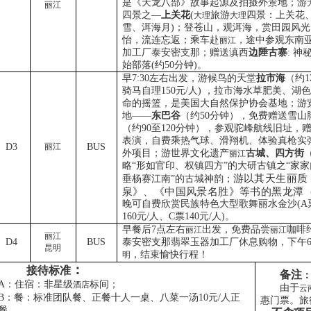
是《天龙八部》故事起源及拍摄外景地；游
丽江
四景之—
上关花
(
旅游
四景：上关花
大理
大理
雪、洱海月
)
；登苍山，观洱海，赏田园风光
怡，流连忘返；
乘车赴
，途中参观东南
丽江
加工厂泰安密支那；赠送滇西
边陲古寨
:
神
始部落
(
约
50
分钟
)
。
早
7:30
左右出发，游候鸟的天堂
拉市海
（约
1
骑马自理
150
元
/
人
)
，拉市海水草肥美、湖色
命的摇篮，是美国大自然保护协会基地；游
地——
东巴谷
（约
50
分钟），免费赠送雪山
（约
90
至
120
分钟），参观驼峰航线旧址，
表演，自费乘热气球、滑翔机、体验真枪实
D3
丽江
BUS
外项目；游世界文化遗产
古城、四方街
丽江
略“形如官印、权镇四方”的大研古镇之“家
游以其天生丽质
垂杨赛江南”的古城神韵；
泉》、《中国风景名胜》等书的
黑龙潭
晚可自费欣赏民族特色大型歌舞丽水金沙
(A
160
元
/
人、
C
票
140
元
/
人
)
。
早餐后
7
点左右
出发，免费
品尝
咖啡
丽江
丽江
丽江
D4
BUS
泰安密支那翡翠玉器加工厂休息购物，下午
6
昆明
，结束愉快行程！
明
：
接待标准
备注
A
：住宿：非星级
标间；
酒店
由于
云
B
：餐：标准团队餐、正餐十人一桌、八菜一汤
10
元
/
人正
惠门票。旅
餐