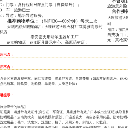
不含项
C
：门票：含行程所列
门票（自费除外）；
景点
旅游意外险
D
：车：旅游巴士；
合作接
E
：导游：地陪导游服务。
旅游
大理
大
推荐购物单位：
（时间
30
—
60
分钟）每天
二次
司
旅游
购物店：
旅游
石材厂或博雅高原药
大理
大理
大理
大理
：
丽江
丽江
材店
自费项目：
泰安密支那翡翠玉器加工厂
元，真枪实
购物店：
厨具展示中心、高原药材店；
丽江
丽江
用已含：
用不含：
含景区索道及观光车、丽江古维费、野象谷索道、自娱费用（如观赏纳西古乐、丽水
点电瓶车、骑马费、划船费、单房差、人身意外险）
馨提示：
旅游应带的物品】:
证照类：请携带有效证件(身份证、军官证、儿童携带有效户口本或出生证明)换取登
防晒用品：云南海拔高，紫外线照射强烈，日温差较大，请自备常用药品、防寒防晒
洗漱用品：毛巾、洗发水、洗面奶、梳子、牙刷牙膏、刮胡刀、化妆品。
小药包：旅游中为防治旅途中小伤小病，请备必要的常用药(乘晕宁、创可贴、抗生素