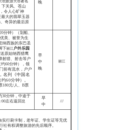
旅游
著名
大理
大理
晚
、下关风、苍山
，令人心旷神
亚最大的翡翠玉器
秘、奇异的最后原
20
分钟）（划船、
优美、被誉为生
览纳西族的东巴圣
脚下
户外乐园
丽江
赠送原始纳西猎鹰
早
弹射猎、射击等户
丽江
中
（约
60
分钟），领
晚
家门前有流水，户户
，名列《中国名
（约
60
分钟）。
票
180
元
/
人、
B
票
约
30
分钟，
中途于
早
:00
左右返回
///
昆
中
：
实行刷卡制，老年证、学生证等无优
南
行社有权调整旅游的先后顺序。