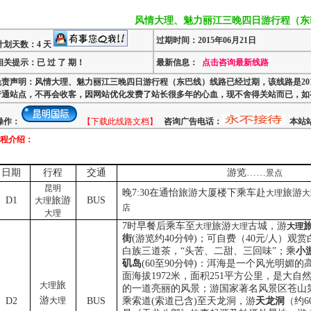
风情大理、魅力丽江三晚四日游行程（东
过期时间：2015年06月21日
计划天数：4 天
相关提示：已 过 了 期！
最新信息：
点击咨询最新线路
免责声明：风情大理、魅力丽江三晚四日游行程（东巴线）线路已经过期，该线路是20
普通站点，不再会收客，因网站优化发费了站长很多年的心血，现不舍得关站而已，如
操作：
【下载此线路文档】
咨询广告电话：
本站站
程介绍：
日期
行程
交通
游览……
景点
昆明
晚
7:30
在通怡旅游大厦楼下乘车赴
旅游
大理
大
D1
旅游
BUS
大理
店
大理
7
时早餐后乘车至
旅游
古城，游
大理
大理
大理
街
(
游览约
40
分钟
)
；可自费（
40
元
/
人）观赏
白族三道茶，“头苦、二甜、三回味”；乘
小
矶岛
(60
至
90
分钟
)
：洱海是一个风光明媚的
面海拔
1972
米
，面积
251
平方公里，是大自
旅
大理
的一道亮丽的风景；
游国家著名风景区苍山
游
D2
大理
BUS
乘索道
(
索道已含
)
至天龙洞，游
天龙洞
（约
6