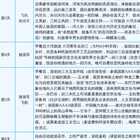
后乘豪华游船游
洱海
，
洱海
为风光明媚的高原湖泊，体验船在碧
诗花意境，品白族三道茶、观白族歌舞表演，游颇假似佛教名山
飞机
风情岛
，
南诏风情岛
远看犹如一把巨梭，静卧在蓝天之下、碧水
第
3
天
旅游车
之美妙、三村之风韵；下午游览文献古邦——
大理
旅游
大理
古
外国人旅居的家园——洋人街；游览
云南
古代历史文化的象征，
雄伟的建筑，有“卓然挺秀，俊逸不凡”的苍洱胜景——崇圣寺
花》拍摄地、白族青年男女的爱情胜地——
蝴蝶泉
公园。
早餐后
大理
旅游
大理
乘车去
丽江
（大约
4
小时车程），途游白族
族村
，欣赏各种民族民间手工艺品的制作，到达
丽江
后游览被誉
第
4
天
旅游车
姑苏”号称的国家历史文化名城世界文化遗产—
丽江
古城
（欣赏
邂逅，惊羡你艳遇的地方—四方街。晚可自费欣赏民族特色大型
早餐后，游览
丽江
大玉龙环线（由导游安排：参观国家
AAAA
级
地”、
丽江
古城
的溯源——
玉水寨
，观赏有神泉之称的“神龙三叠
化与自然景观完美融合；游览“东巴文化传承基地”——
东巴万神
象化地向人们展示了纳西民族文化的精髓；游风情民族文化与神
区——东巴谷；
丽江
木氏土司消夏避暑的夏宫所在地——玉柱擎
旅游车
第
5
天
巫鲁肯（白沙玉湖村）因秀丽的风景及众多的自然、人文景观被
飞机
一村”；游国家
AAAA
级景区，中国魅力名镇——
束河古镇
等其
3000
米以上的高山草甸——
甘海子
，是仰视
玉龙雪山
全貌的最近
此可远眺银雕玉塑般的千年冰峰与蓬勃茂盛的绿色生命交相辉的
观。）或乘索道游
玉龙雪山
（索道费和环保车费自理），晚乘飞
住
酒店
。
自由活动或游花市、土特产超市，送机
返程（请提前告之航班号
第
6
天