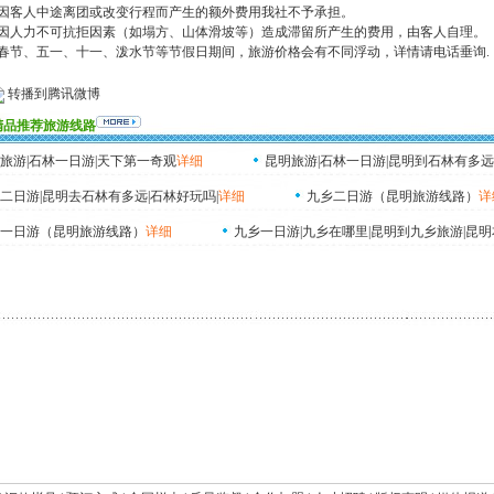
.因客人中途离团或改变行程而产生的额外费用我社不予承担。
.因人力不可抗拒因素（如塌方、山体滑坡等）造成滞留所产生的费用，由客人自理。
.春节、五一、十一、泼水节等节假日期间，旅游价格会有不同浮动，详情请电话垂询.
转播到腾讯微博
精品推荐旅游线路
旅游|石林一日游|天下第一奇观
详细
昆明旅游|石林一日游|昆明到石林有多远
二日游|昆明去石林有多远|石林好玩吗|
详细
九乡二日游（昆明旅游线路）
详
一日游（昆明旅游线路）
详细
九乡一日游|九乡在哪里|昆明到九乡旅游|昆明