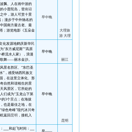
波飘、人在画中游的
的小普陀岛，登
南诏
之中，游人可赏十景
早中晚
城
；漫步于中外驰名的
中国南方最古老、最
三塔；游览电影《五朵金
大理
旅
游
大理
文化发源地鹤庆新华
民
为“东方威尼斯”“高原
早中晚
小桥流水人家），浪漫
歌舞——丽水金沙。
丽江
风景名胜区、“东巴圣
水”，感受纳西民族文
园
，在这里立体化、形
奇自然和谐相生的景
天风景区，它所处的
人们成为“玉龙山下第
早中晚
中的
3
个
景点
；在海拔
，也是最佳之地，在
“绿色奇峰”现代冰川奇
机返回
昆明
，接机入
昆明
：
和起飞时间：
早——