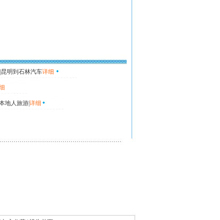
|昆明到石林汽车
详细
细
本地人旅游|
详细