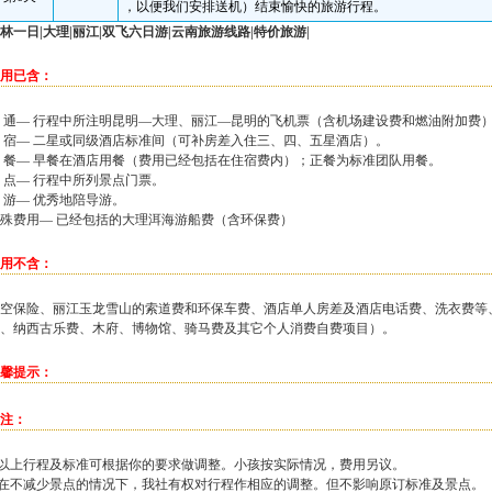
，以便我们安排送机）结束愉快的旅游行程。
林一日|
大理
|丽江|双飞六日游|云南旅游线路|特价旅游|
用已含：
 通— 行程中所注明昆明—大理、丽江—昆明的飞机票（含机场建设费和燃油附加费
 宿— 二星或同级酒店标准间（可补房差入住三、四、五星酒店）。
 餐— 早餐在酒店用餐（费用已经包括在住宿费内）；正餐为标准团队用餐。
 点— 行程中所列景点门票。
 游— 优秀地陪导游。
殊费用— 已经包括的大理洱海游船费（含环保费）
用不含：
空保险、丽江玉龙雪山的索道费和环保车费、酒店单人房差及酒店电话费、洗衣费等
、纳西古乐费、木府、博物馆、骑马费及其它个人消费自费项目）。
馨提示：
注：
.以上行程及标准可根据你的要求做调整。小孩按实际情况，费用另议。
.在不减少景点的情况下，我社有权对行程作相应的调整。但不影响原订标准及景点。