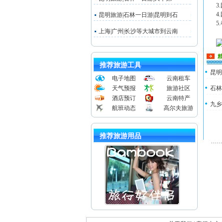
3
4
昆明旅游|石林一日游|昆明到石
5
上海|广州|长沙等大城市到云南
推荐旅游工具
昆明
电子地图
云南租车
天气预报
旅游社区
石林
酒店预订
云南特产
九乡
航班动态
高尔夫旅游
推荐旅游用品