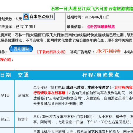
石林一日|大理|丽江|双飞六日游|云南旅游线路
过期时间：2015年06月21日
计划天数：6 天
相关提示：已 过 了 期！
最新信息：
点击咨询最新线路
免责声明：石林一日|大理|丽江|双飞六日游|云南旅游线路|特价旅游|线路已经过期，该
已经是普通站点，不再会收客，因网站优化发费了站长很多年的心血，现不舍得关站而
操作：
【下载此线路文档】
咨询广告电话：
本站站
程介绍：
日 期
交 通
行 程
/
游 览 景 点
昆明
接站（请打电话
线路已过期，本站不接游客！<
此行程内容
行程请联系在线客服！
>
告知飞来的航班与车次及到达时间，以
第
1
天
旅游车
达后签订“
云南
省国内旅游合同”，入住
酒店
，自由游览
昆明
市市
云美食城品尝
云南
个种美味小吃
早
8
：
30
分左右发车至
石林
<
门票
140
元
>
（大小
石林
、狮子亭、
第
2
天
旅游车
亭、阿诗玛），七彩
云南
一日游，下午
18
：
30
分左右返回
昆明
。
早乘飞机至
大理
旅游
大理
，接机后游览风花雪月的故乡—南昭