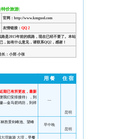
|特价旅游|
官网：http://www.kmguol.com
友情链接：
QQ 2
线路是2015年前的线路，现在已经不要了。本站
已，如有什么意见，请联系QQ2，感谢！
长：小郑 小张
用 餐
住 宿
近期已有所更改，最新
便我们安排接待），到
---
徽---金马碧鸡坊，到祥
昆明
石林
胜景剑峰池、望峰
早中晚
昆明
国
大理
旅游
大理
，早餐